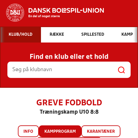
Hvad vil du søge efter?
KLUB/HOLD
RÆKKE
SPILLESTED
KAMP
INDHOLD OG NYHEDER
Find en klub eller et hold
STILLINGER, RESULTATER, KLUBBER OG
HOLD
GREVE FODBOLD
Træningskamp U10 8:8
INFO
KAMPPROGRAM
KARANTÆNER