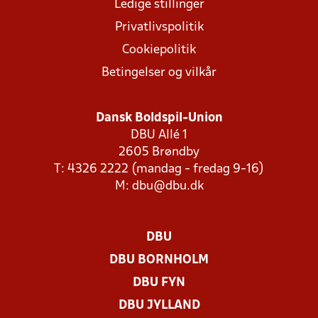
Ledige stillinger
Privatlivspolitik
Cookiepolitik
Betingelser og vilkår
Dansk Boldspil-Union
DBU Allé 1
2605 Brøndby
T: 4326 2222 (mandag - fredag 9-16)
M:
dbu@dbu.dk
DBU
DBU BORNHOLM
DBU FYN
DBU JYLLAND