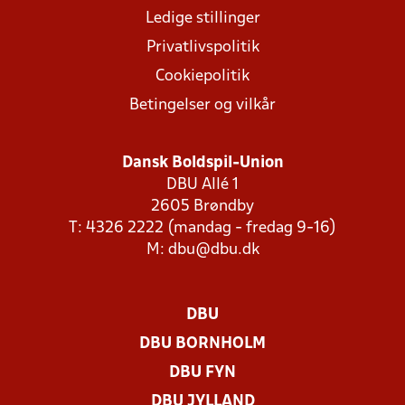
Ledige stillinger
Privatlivspolitik
Cookiepolitik
Betingelser og vilkår
Dansk Boldspil-Union
DBU Allé 1
2605 Brøndby
T: 4326 2222 (mandag - fredag 9-16)
M:
dbu@dbu.dk
DBU
DBU BORNHOLM
DBU FYN
DBU JYLLAND