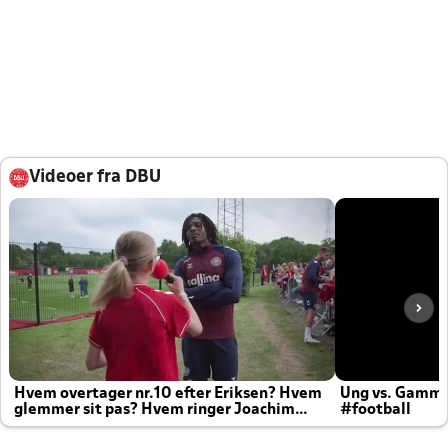
Videoer fra DBU
Hvem overtager nr.10 efter Eriksen? Hvem
Ung vs. Gamm
glemmer sit pas? Hvem ringer Joachim
#football
altid til efter kampe?