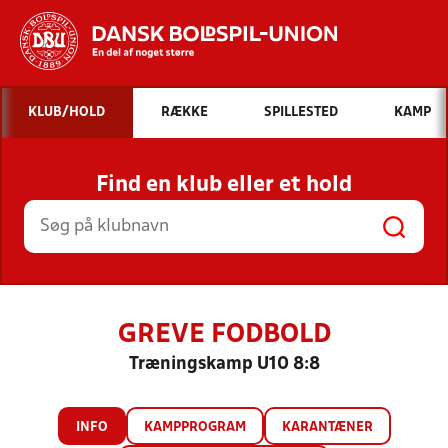
Hvad vil du søge efter?
KLUB/HOLD
RÆKKE
SPILLESTED
KAMP
INDHOLD OG NYHEDER
Find en klub eller et hold
STILLINGER, RESULTATER, KLUBBER OG
HOLD
GREVE FODBOLD
Træningskamp U10 8:8
INFO
KAMPPROGRAM
KARANTÆNER