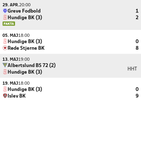
29. APR.
20:00
Greve Fodbold
1
Hundige BK (3)
2
05. MAJ
18:00
Hundige BK (3)
0
Røde Stjerne BK
8
13. MAJ
19:00
Albertslund BS 72 (2)
HHT
Hundige BK (3)
19. MAJ
18:00
Hundige BK (3)
0
Islev BK
9