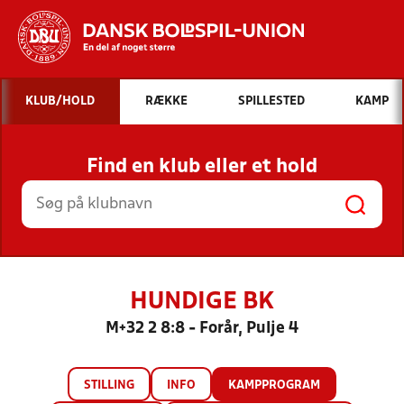
Hvad vil du søge efter?
KLUB/HOLD
RÆKKE
SPILLESTED
KAMP
INDHOLD OG NYHEDER
Find en klub eller et hold
STILLINGER, RESULTATER, KLUBBER OG
HOLD
HUNDIGE BK
M+32 2 8:8 - Forår, Pulje 4
STILLING
INFO
KAMPPROGRAM