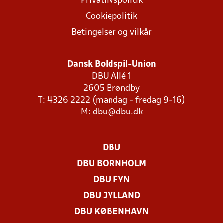
Privatlivspolitik
Cookiepolitik
Betingelser og vilkår
Dansk Boldspil-Union
DBU Allé 1
2605 Brøndby
T: 4326 2222 (mandag - fredag 9-16)
M:
dbu@dbu.dk
DBU
DBU BORNHOLM
DBU FYN
DBU JYLLAND
DBU KØBENHAVN