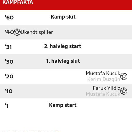
KAMPFAKTA
Kamp slut
'60
Ukendt spiller
'40
2. halvleg start
'31
1. halvleg slut
'30
Mustafa Kucuk
'20
Kerim Düzgün
Faruk Yildiz
'10
Mustafa Kucuk
Kamp start
'1