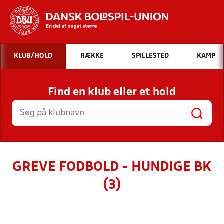
Hvad vil du søge efter?
KLUB/HOLD
RÆKKE
SPILLESTED
KAMP
INDHOLD OG NYHEDER
Find en klub eller et hold
STILLINGER, RESULTATER, KLUBBER OG
HOLD
GREVE FODBOLD - HUNDIGE BK
(3)