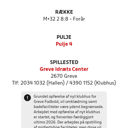
RÆKKE
M+32 2 8:8 - Forår
PULJE
Pulje 4
SPILLESTED
Greve Idræts Center
2670 Greve
Tlf: 2034 1032 (Hallen) / 4390 1152 (Klubhus)
Grundet opførelse af nyt klubhus for
!
Greve Fodbold, vil omklædning samt
badefaciliteter være yderst begrænsede.
Arbejdet med opførelse af nyt klubhus
er startet, og forventes færdiggjort
ultimo 2026. Der arbejdes på opstilling
af midlertidige faciliteter, men disse vil