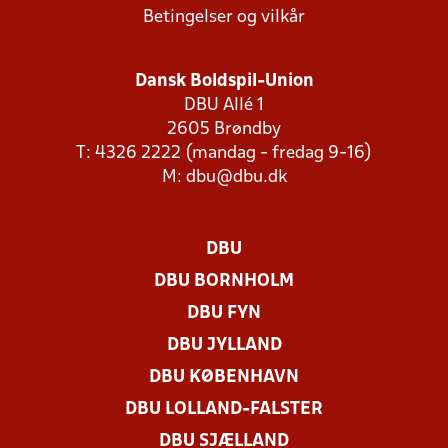
Betingelser og vilkår
Dansk Boldspil-Union
DBU Allé 1
2605 Brøndby
T: 4326 2222 (mandag - fredag 9-16)
M:
dbu@dbu.dk
DBU
DBU BORNHOLM
DBU FYN
DBU JYLLAND
DBU KØBENHAVN
DBU LOLLAND-FALSTER
DBU SJÆLLAND