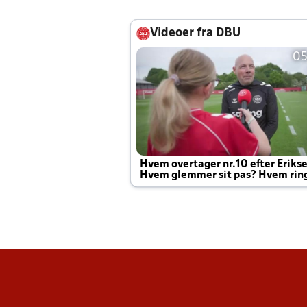
Videoer fra DBU
05
Hvem overtager nr.10 efter Eriks
Hvem glemmer sit pas? Hvem rin
Joachim altid til efter kampe?