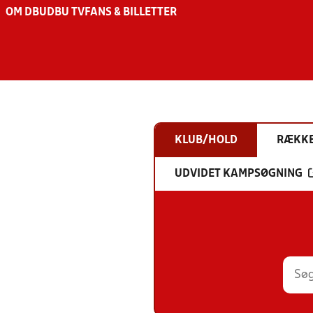
OM DBU
DBU TV
FANS & BILLETTER
KLUB/HOLD
RÆKK
UDVIDET KAMPSØGNING