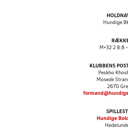
HOLDNA
Hundige BK
RÆKK
M+32 2 8:8 -
KLUBBENS POS
Peskho Khos
Mosede Stran
2670 Gr
formand@hundige
SPILLES
Hundige Bol
Hedelund