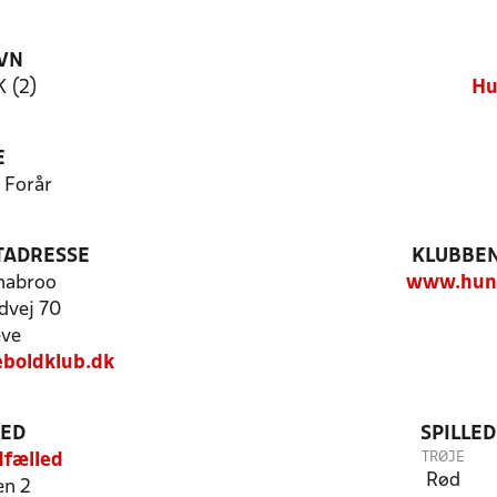
VN
 (2)
Hu
E
 Forår
TADRESSE
KLUBBEN
habroo
www.hund
dvej 70
eve
boldklub.dk
TED
SPILLE
TRØJE
dfælled
Rød
en 2