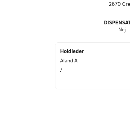
2670 Gr
DISPENSA
Nej
Holdleder
Aland A
/