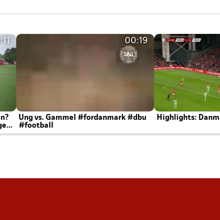
:11
00:19
en?
Ung vs. Gammel #fordanmark #dbu
Highlights: Danma
ger
#football