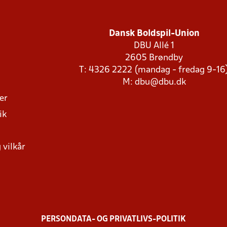
Dansk Boldspil-Union
DBU Allé 1
2605 Brøndby
T: 4326 2222 (mandag - fredag 9-16
M:
dbu@dbu.dk
ger
ik
 vilkår
PERSONDATA- OG PRIVATLIVS-POLITIK