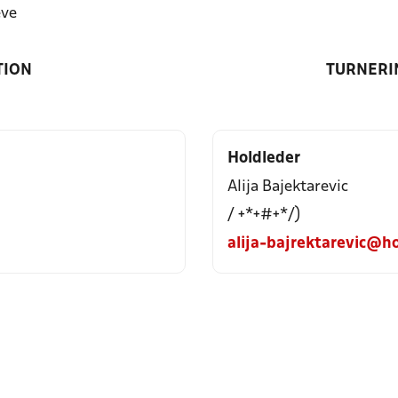
eve
TION
TURNERI
Holdleder
Alija Bajektarevic
/ +*+#+*/)
alija-bajrektarevic@h