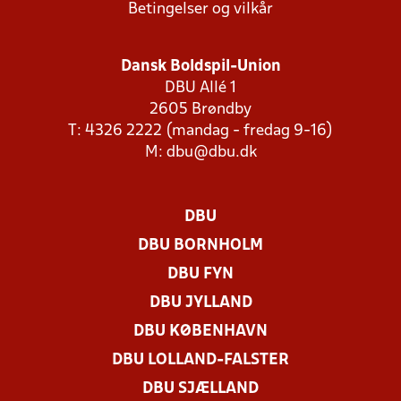
Betingelser og vilkår
Dansk Boldspil-Union
DBU Allé 1
2605 Brøndby
T: 4326 2222 (mandag - fredag 9-16)
M:
dbu@dbu.dk
DBU
DBU BORNHOLM
DBU FYN
DBU JYLLAND
DBU KØBENHAVN
DBU LOLLAND-FALSTER
DBU SJÆLLAND