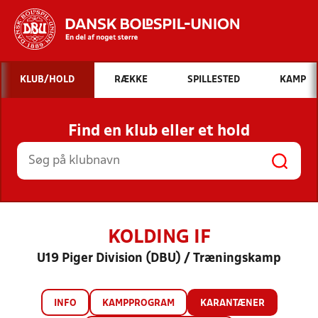
Hvad vil du søge efter?
KLUB/HOLD
RÆKKE
SPILLESTED
KAMP
INDHOLD OG NYHEDER
Find en klub eller et hold
STILLINGER, RESULTATER, KLUBBER OG
HOLD
KOLDING IF
U19 Piger Division (DBU) / Træningskamp
INFO
KAMPPROGRAM
KARANTÆNER