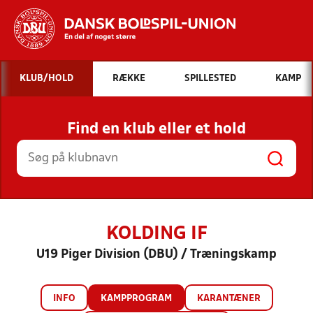
Hvad vil du søge efter?
KLUB/HOLD
RÆKKE
SPILLESTED
KAMP
INDHOLD OG NYHEDER
Find en klub eller et hold
STILLINGER, RESULTATER, KLUBBER OG
HOLD
KOLDING IF
U19 Piger Division (DBU) / Træningskamp
INFO
KAMPPROGRAM
KARANTÆNER