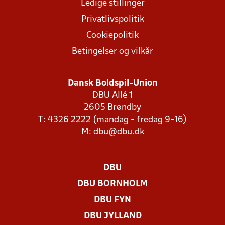
Ledige stillinger
Privatlivspolitik
Cookiepolitik
Betingelser og vilkår
Dansk Boldspil-Union
DBU Allé 1
2605 Brøndby
T: 4326 2222 (mandag - fredag 9-16)
M:
dbu@dbu.dk
DBU
DBU BORNHOLM
DBU FYN
DBU JYLLAND