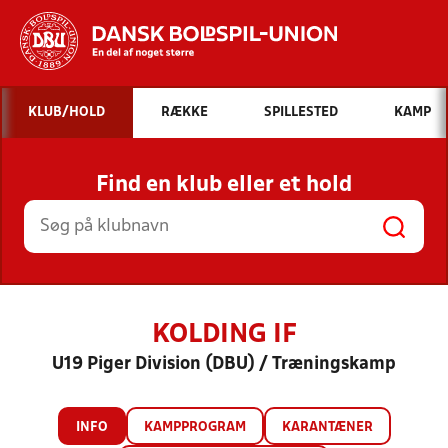
Hvad vil du søge efter?
KLUB/HOLD
RÆKKE
SPILLESTED
KAMP
INDHOLD OG NYHEDER
Find en klub eller et hold
STILLINGER, RESULTATER, KLUBBER OG
HOLD
KOLDING IF
U19 Piger Division (DBU) / Træningskamp
INFO
KAMPPROGRAM
KARANTÆNER