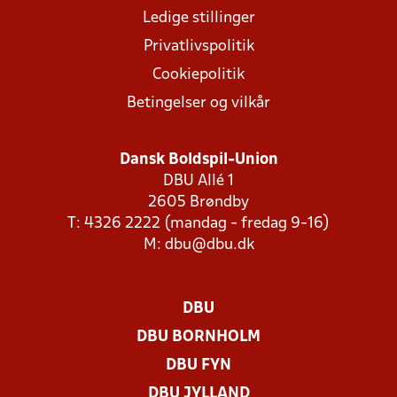
Ledige stillinger
Privatlivspolitik
Cookiepolitik
Betingelser og vilkår
Dansk Boldspil-Union
DBU Allé 1
2605 Brøndby
T: 4326 2222 (mandag - fredag 9-16)
M:
dbu@dbu.dk
DBU
DBU BORNHOLM
DBU FYN
DBU JYLLAND