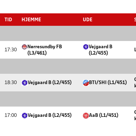
TID
HJEMME
UDE
Nørresundby FB
Vejgaard B
17:30
(L3/461)
(L2/455)
18:30
Vejgaard B (L2/455)
BTI/SHI (L1/451)
17:00
Vejgaard B (L2/455)
AaB (L1/451)