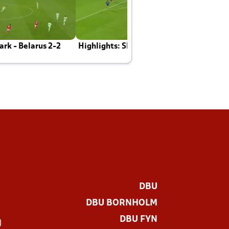
rk - Belarus 2-2
Highlights: Skotland - Danmark 4-2
J
E
DBU
DBU BORNHOLM
DBU FYN
)