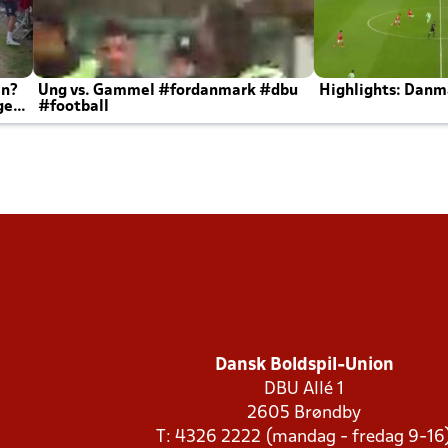
en?
Ung vs. Gammel #fordanmark #dbu
Highlights: Danma
ger
#football
Dansk Boldspil-Union
DBU Allé 1
2605 Brøndby
T: 4326 2222 (mandag - fredag 9-16