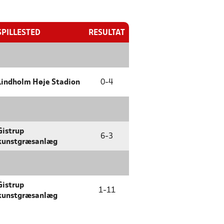
SPILLESTED
RESULTAT
Lindholm Høje Stadion
0
-
4
Gistrup
6
-
3
kunstgræsanlæg
Gistrup
1
-
11
kunstgræsanlæg