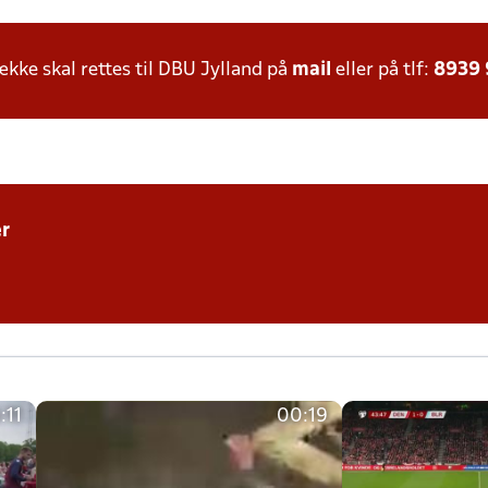
ke skal rettes til DBU Jylland på
mail
eller på tlf:
8939
r
:11
00:19