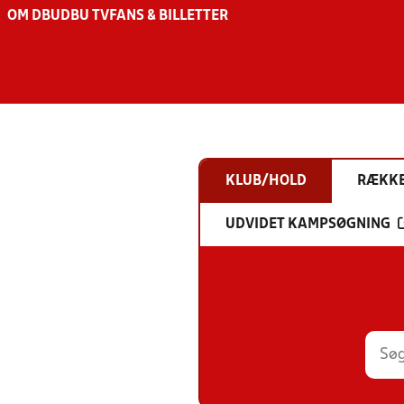
OM DBU
DBU TV
FANS & BILLETTER
KLUB/HOLD
RÆKK
UDVIDET KAMPSØGNING