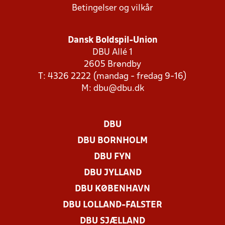
Betingelser og vilkår
Dansk Boldspil-Union
DBU Allé 1
2605 Brøndby
T: 4326 2222 (mandag - fredag 9-16)
M:
dbu@dbu.dk
DBU
DBU BORNHOLM
DBU FYN
DBU JYLLAND
DBU KØBENHAVN
DBU LOLLAND-FALSTER
DBU SJÆLLAND