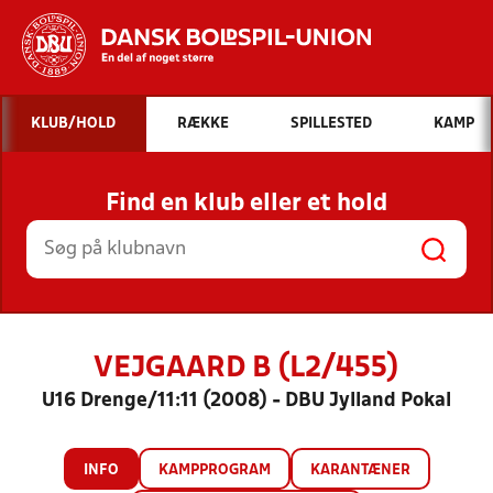
Hvad vil du søge efter?
KLUB/HOLD
RÆKKE
SPILLESTED
KAMP
INDHOLD OG NYHEDER
Find en klub eller et hold
STILLINGER, RESULTATER, KLUBBER OG
HOLD
VEJGAARD B (L2/455)
U16 Drenge/11:11 (2008) - DBU Jylland Pokal
INFO
KAMPPROGRAM
KARANTÆNER