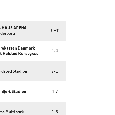
UHAUS ARENA -
UHT
derborg
rekassen Danmark
1
-
4
k Helsted Kunstgræs
ndsted Stadion
7
-
1
. Bjert Stadion
4
-
7
sø Multipark
1
-
6