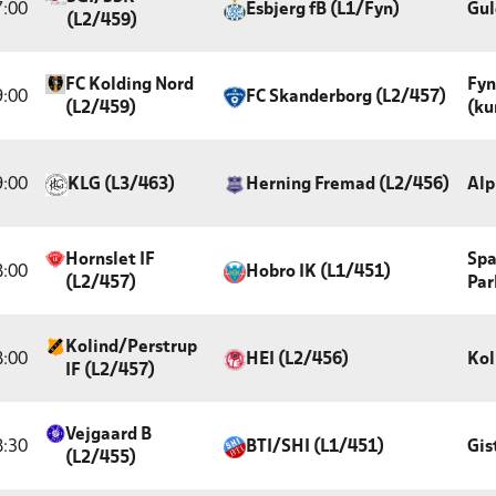
7:00
Esbjerg fB (L1/Fyn)
Gul
(L2/459)
FC Kolding Nord
Fyn
9:00
FC Skanderborg (L2/457)
(L2/459)
(ku
9:00
KLG (L3/463)
Herning Fremad (L2/456)
Alp
Hornslet IF
Spa
8:00
Hobro IK (L1/451)
(L2/457)
Par
Kolind/Perstrup
8:00
HEI (L2/456)
Kol
IF (L2/457)
Vejgaard B
8:30
BTI/SHI (L1/451)
Gis
(L2/455)