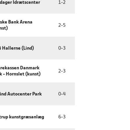
dager Idrætscenter
1
-
2
ske Bank Arena
2
-
5
nst)
i Hallerne (Lind)
0
-
3
rekassen Danmark
2
-
3
k - Hornslet (kunst)
ind Autocenter Park
0
-
4
trup kunstgræsanlæg
6
-
3