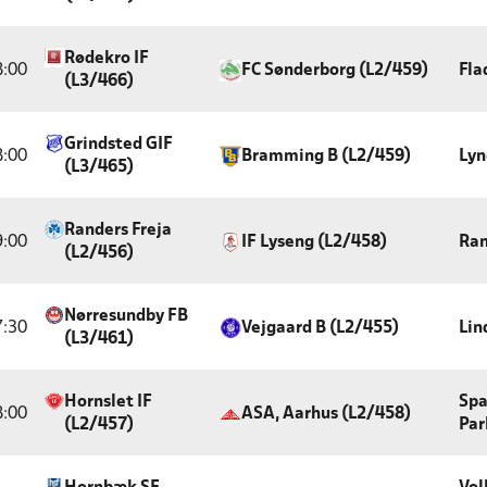
Rødekro IF
8:00
FC Sønderborg (L2/459)
Fla
(L3/466)
Grindsted GIF
8:00
Bramming B (L2/459)
Lyn
(L3/465)
Randers Freja
9:00
IF Lyseng (L2/458)
Ran
(L2/456)
Nørresundby FB
7:30
Vejgaard B (L2/455)
Lin
(L3/461)
Hornslet IF
Spa
8:00
ASA, Aarhus (L2/458)
(L2/457)
Par