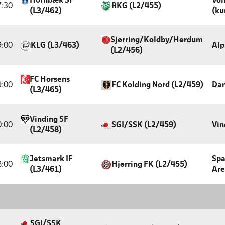
Hornbæk SF
Vol
7:30
RKG (L2/455)
(L3/462)
(ku
Sjørring/Koldby/Hørdum
9:00
KLG (L3/463)
Alp
(L2/456)
FC Horsens
9:00
FC Kolding Nord (L2/459)
Dan
(L3/465)
Vinding SF
0:00
SGI/SSK (L2/459)
Vin
(L2/458)
Jetsmark IF
Spa
8:00
Hjørring FK (L2/455)
(L3/461)
Are
SGI/SSK