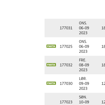
ONS.
177031
06-09
1
2023
ONS.
177025
06-09
1
2023
FRE.
177032
08-09
1
2023
LØR.
177030
09-09
1
2023
SØN.
177023
10-09
1