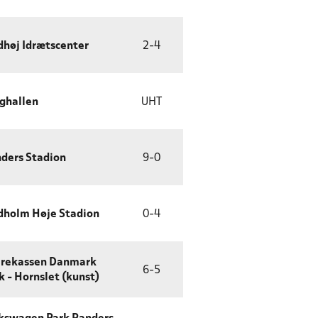
dhøj Idrætscenter
2
-
4
ghallen
UHT
ders Stadion
9
-
0
dholm Høje Stadion
0
-
4
rekassen Danmark
6
-
5
k - Hornslet (kunst)