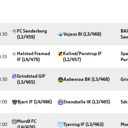
FC Sønderborg
BA
8:30
Vojens BI (L3/468)
(L2/459)
Søn
Helsted Fremad
Kolind/Perstrup IF
Spa
8:35
IF (L4/479)
(L2/457)
Par
Grindsted GIF
8:30
Aabenraa BK (L3/468)
Gri
(L3/465)
2:00
Bjert IF (L4/486)
Stensballe IK (L3/465)
Sdr
MorsØ FC
2:00
Tjørring IF (L3/463)
Mor
(L4/476)