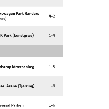
kswagen Park Randers
4
-
2
nst)
K Park (kunstgræs)
1
-
4
dstrup Idrætsanlæg
1
-
5
sel Arena (Tjørring)
1
-
4
versal Parken
1
-
6