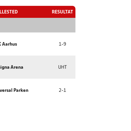
ILLESTED
RESULTAT
 Aarhus
1
-
9
igna Arena
UHT
versal Parken
2
-
1