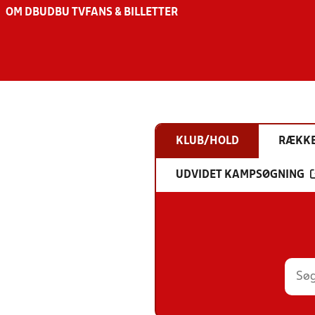
OM DBU
DBU TV
FANS & BILLETTER
KLUB/HOLD
RÆKK
UDVIDET KAMPSØGNING