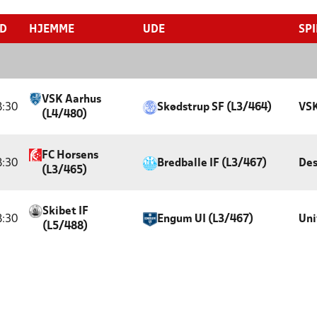
ID
HJEMME
UDE
SP
VSK Aarhus
8:30
Skødstrup SF (L3/464)
VSK
(L4/480)
FC Horsens
8:30
Bredballe IF (L3/467)
Des
(L3/465)
Skibet IF
8:30
Engum UI (L3/467)
Uni
(L5/488)