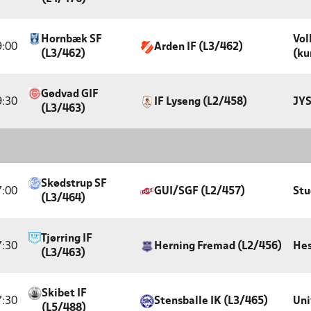
Hornbæk SF
Vol
9:00
Arden IF (L3/462)
(L3/462)
(ku
Gødvad GIF
9:30
IF Lyseng (L2/458)
JYS
(L3/463)
Skødstrup SF
7:00
GUI/SGF (L2/457)
Stu
(L3/464)
Tjørring IF
7:30
Herning Fremad (L2/456)
Hes
(L3/463)
Skibet IF
7:30
Stensballe IK (L3/465)
Uni
(L5/488)