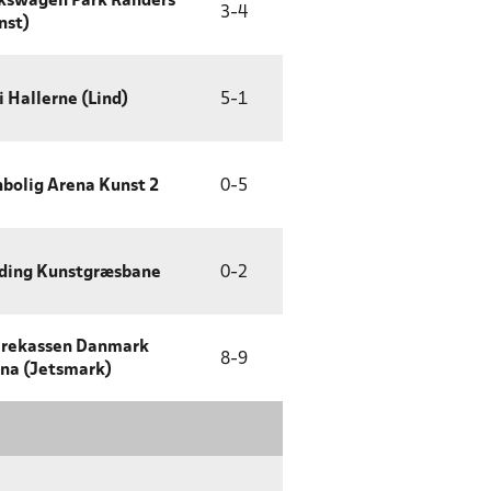
kswagen Park Randers
3
-
4
nst)
i Hallerne (Lind)
5
-
1
bolig Arena Kunst 2
0
-
5
ding Kunstgræsbane
0
-
2
rekassen Danmark
8
-
9
na (Jetsmark)