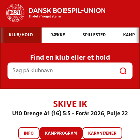
Hvad vil du søge efter?
KLUB/HOLD
RÆKKE
SPILLESTED
KAMP
INDHOLD OG NYHEDER
Find en klub eller et hold
STILLINGER, RESULTATER, KLUBBER OG
HOLD
SKIVE IK
U10 Drenge A1 (16) 5:5 - Forår 2026, Pulje 22
INFO
KAMPPROGRAM
KARANTÆNER