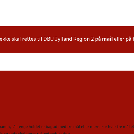
ke skal rettes til DBU Jylland Region 2 på
mail
eller på 
 banen, så længe holdet er bagud med tre mål eller mere. For hver tre mål