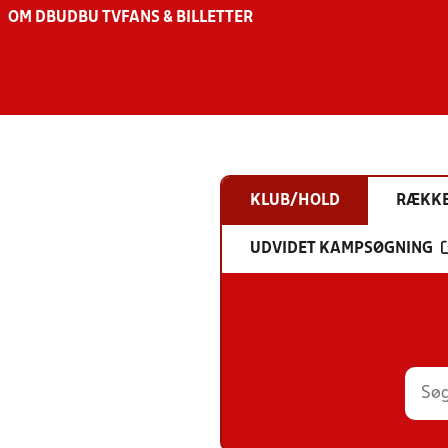
OM DBU
DBU TV
FANS & BILLETTER
KLUB/HOLD
RÆKK
UDVIDET KAMPSØGNING