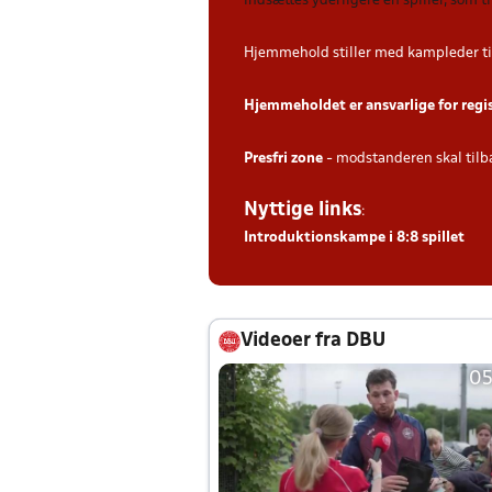
indsættes yderligere en spiller, som 
Hjemmehold stiller med kampleder ti
Hjemmeholdet er ansvarlige for regi
Presfri zone
- modstanderen skal tilb
Nyttige links
:
Introduktionskampe i 8:8 spillet
Videoer fra DBU
05