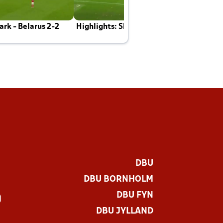
rk - Belarus 2-2
Highlights: Skotland - Danmark 4-2
J
E
DBU
DBU BORNHOLM
DBU FYN
)
DBU JYLLAND