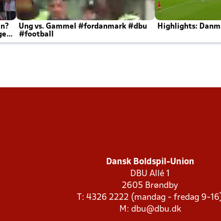
en?
Ung vs. Gammel #fordanmark #dbu
Highlights: Danma
ger
#football
Dansk Boldspil-Union
DBU Allé 1
2605 Brøndby
T: 4326 2222 (mandag - fredag 9-16
M:
dbu@dbu.dk