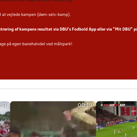
tilsvarende skal tages ud ved reducering
.
l at vejlede kampen (døm-selv-kamp).
strering af kampens resultat via DBU’s Fodbold App eller via ”Mit DBU” 
age på egen banehalvdel ved målspark!
:11
00:19