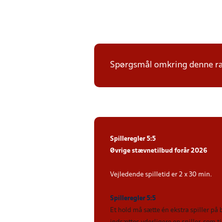
Spørgsmål omkring denne ræk
Spilleregler 5:5
Øvrige stævnetilbud forår 2026
Vejledende spilletid er 2 x 30 min.
Spilleregler 5:5
Et hold må sætte én ekstra spiller på