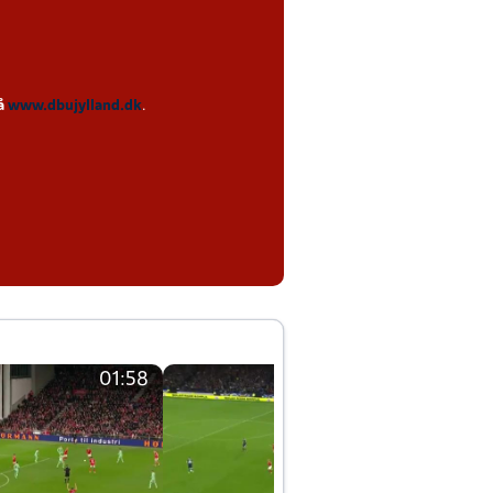
på
www.dbujylland.dk
.
01:58
01:58