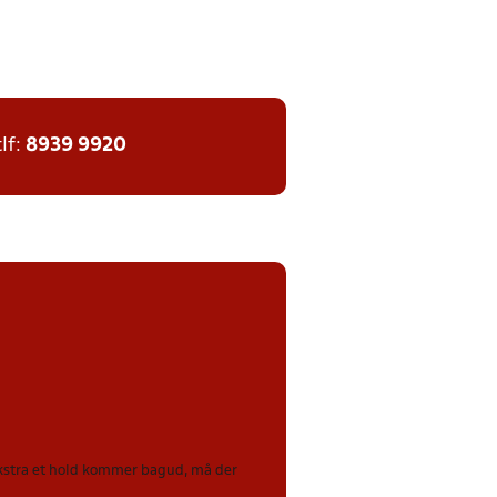
tlf:
8939 9920
 ekstra et hold kommer bagud, må der