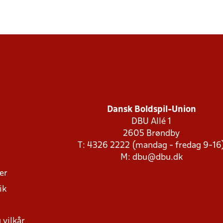
Dansk Boldspil-Union
DBU Allé 1
2605 Brøndby
T: 4326 2222 (mandag - fredag 9-16
M:
dbu@dbu.dk
ger
ik
 vilkår