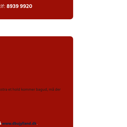
tlf:
8939 9920
 ekstra et hold kommer bagud, må der
på
www.dbujylland.dk
.