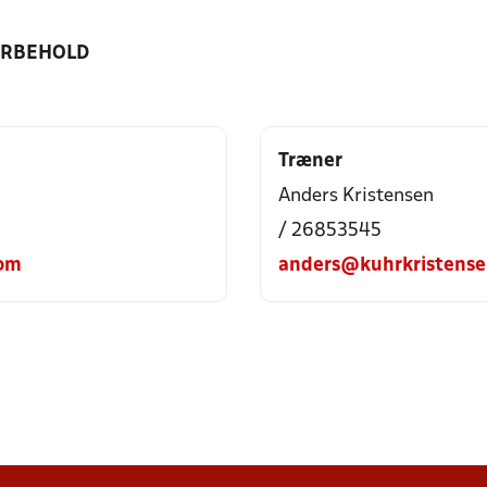
ORBEHOLD
Træner
Anders Kristensen
/ 26853545
com
anders@kuhrkristense