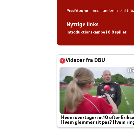
Presfri zone
- modstanderen skal tilb
Nyttige links
:
Introduktionskampe i 8:8 spillet
Videoer fra DBU
05
Hvem overtager nr.10 efter Eriks
Hvem glemmer sit pas? Hvem rin
Joachim altid til efter kampe?