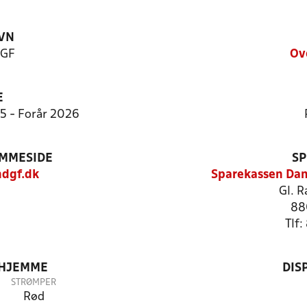
VN
 GF
Ov
E
:5 - Forår 2026
EMMESIDE
SP
dgf.dk
Sparekassen Dan
Gl. R
88
Tlf
 HJEMME
DIS
STRØMPER
Rød