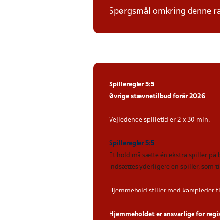
Spørgsmål omkring denne ræk
Spilleregler 5:5
Øvrige stævnetilbud forår 2026
Vejledende spilletid er 2 x 30 min.
Spilleregler 5:5
Et hold må sætte én ekstra spiller på
indsættes yderligere en spiller, som 
Hjemmehold stiller med kampleder ti
Hjemmeholdet er ansvarlige for regi