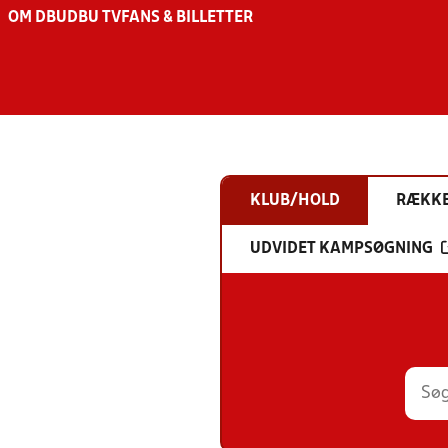
OM DBU
DBU TV
FANS & BILLETTER
KLUB/HOLD
RÆKK
UDVIDET KAMPSØGNING