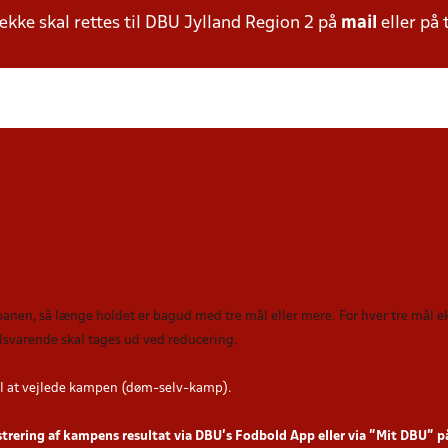
ke skal rettes til DBU Jylland Region 2 på
mail
eller på 
 banen, så længe holdet er bagud med tre mål eller mere. For hver tre mål
tilsvarende skal tages ud ved reducering
.
l at vejlede kampen (døm-selv-kamp).
strering af kampens resultat via DBU’s Fodbold App eller via ”Mit DBU” 