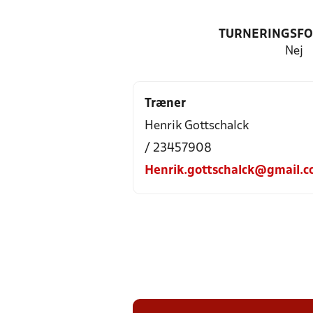
TURNERINGSF
Nej
Træner
Henrik Gottschalck
/ 23457908
Henrik.gottschalck@gmail.