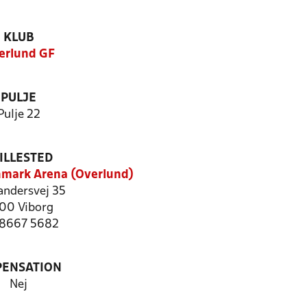
KLUB
erlund GF
PULJE
Pulje 22
ILLESTED
mark Arena (Overlund)
andersvej 35
00 Viborg
: 8667 5682
PENSATION
Nej