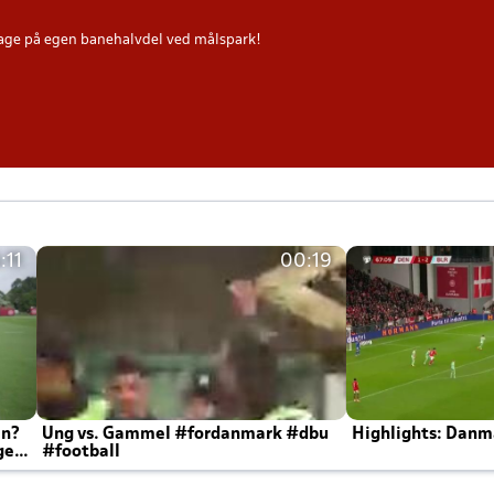
age på egen banehalvdel ved målspark!
:11
00:19
en?
Ung vs. Gammel #fordanmark #dbu
Highlights: Danma
ger
#football