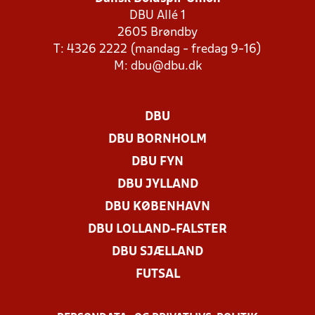
DBU Allé 1
2605 Brøndby
T: 4326 2222 (mandag - fredag 9-16)
M:
dbu@dbu.dk
DBU
DBU BORNHOLM
DBU FYN
DBU JYLLAND
DBU KØBENHAVN
DBU LOLLAND-FALSTER
DBU SJÆLLAND
FUTSAL