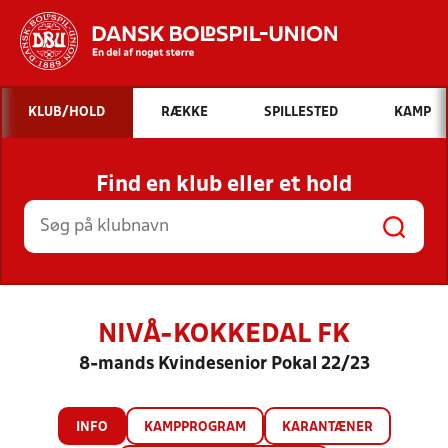
Hvad vil du søge efter?
KLUB/HOLD
RÆKKE
SPILLESTED
KAMP
INDHOLD OG NYHEDER
Find en klub eller et hold
STILLINGER, RESULTATER, KLUBBER OG
HOLD
NIVÅ-KOKKEDAL FK
8-mands Kvindesenior Pokal 22/23
INFO
KAMPPROGRAM
KARANTÆNER