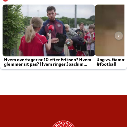
Hvem overtager nr.10 efter Eriksen? Hvem
Ung vs. Gamm
glemmer sit pas? Hvem ringer Joachim
#football
altid til efter kampe?