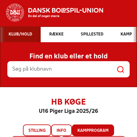
Hvad vil du søge efter?
KLUB/HOLD
RÆKKE
SPILLESTED
KAMP
INDHOLD OG NYHEDER
Find en klub eller et hold
STILLINGER, RESULTATER, KLUBBER OG
HOLD
HB KØGE
U16 Piger Liga 2025/26
STILLING
INFO
KAMPPROGRAM