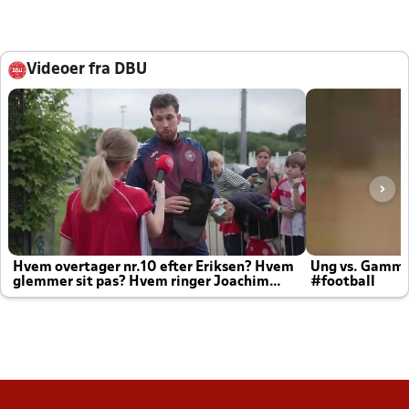
Videoer fra DBU
Hvem overtager nr.10 efter Eriksen? Hvem
Ung vs. Gamm
glemmer sit pas? Hvem ringer Joachim
#football
altid til efter kampe?