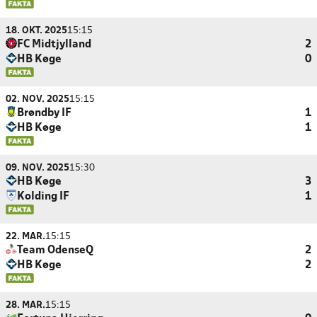
18. OKT. 2025
15:15
FC Midtjylland
2
HB Køge
0
02. NOV. 2025
15:15
Brøndby IF
1
HB Køge
1
09. NOV. 2025
15:30
HB Køge
3
Kolding IF
1
22. MAR.
15:15
Team OdenseQ
2
HB Køge
2
28. MAR.
15:15