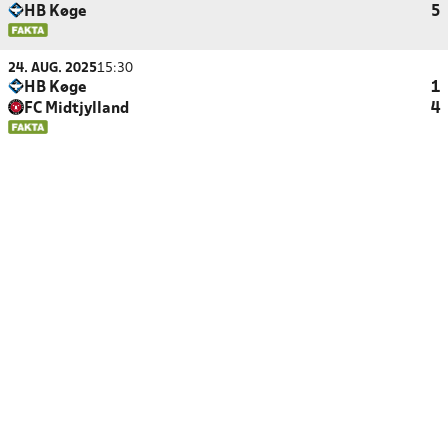
HB Køge
5
24. AUG. 2025
15:30
HB Køge
1
FC Midtjylland
4