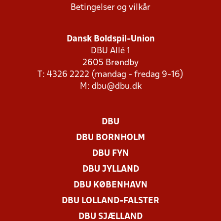
Betingelser og vilkår
Dansk Boldspil-Union
DBU Allé 1
2605 Brøndby
T: 4326 2222 (mandag - fredag 9-16)
M:
dbu@dbu.dk
DBU
DBU BORNHOLM
DBU FYN
DBU JYLLAND
DBU KØBENHAVN
DBU LOLLAND-FALSTER
DBU SJÆLLAND