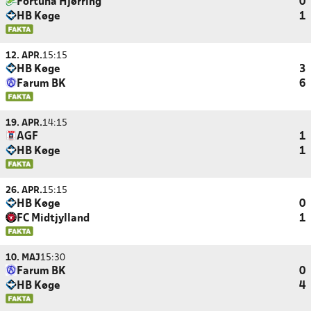
Fortuna Hjørring
0
HB Køge
1
12. APR.
15:15
HB Køge
3
Farum BK
6
19. APR.
14:15
AGF
1
HB Køge
1
26. APR.
15:15
HB Køge
0
FC Midtjylland
1
10. MAJ
15:30
Farum BK
0
HB Køge
4