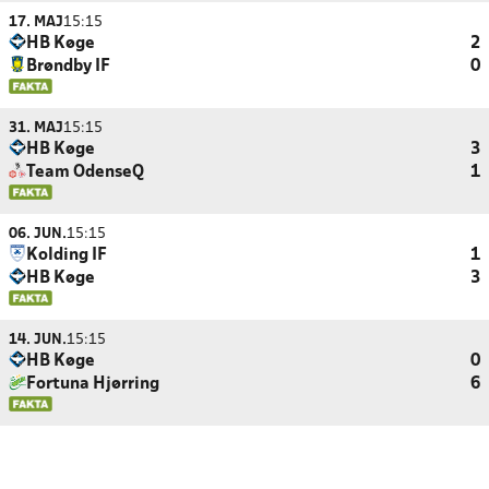
17. MAJ
15:15
HB Køge
2
Brøndby IF
0
31. MAJ
15:15
HB Køge
3
Team OdenseQ
1
06. JUN.
15:15
Kolding IF
1
HB Køge
3
14. JUN.
15:15
HB Køge
0
Fortuna Hjørring
6