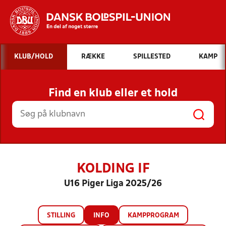
Hvad vil du søge efter?
KLUB/HOLD
RÆKKE
SPILLESTED
KAMP
INDHOLD OG NYHEDER
Find en klub eller et hold
STILLINGER, RESULTATER, KLUBBER OG
HOLD
KOLDING IF
U16 Piger Liga 2025/26
STILLING
INFO
KAMPPROGRAM