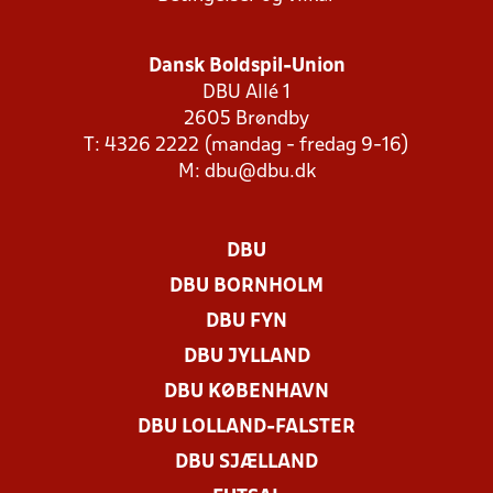
Dansk Boldspil-Union
DBU Allé 1
2605 Brøndby
T: 4326 2222 (mandag - fredag 9-16)
M:
dbu@dbu.dk
DBU
DBU BORNHOLM
DBU FYN
DBU JYLLAND
DBU KØBENHAVN
DBU LOLLAND-FALSTER
DBU SJÆLLAND