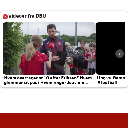
Videoer fra DBU
Hvem overtager nr.10 efter Eriksen? Hvem
Ung vs. Gamm
glemmer sit pas? Hvem ringer Joachim
#football
altid til efter kampe?