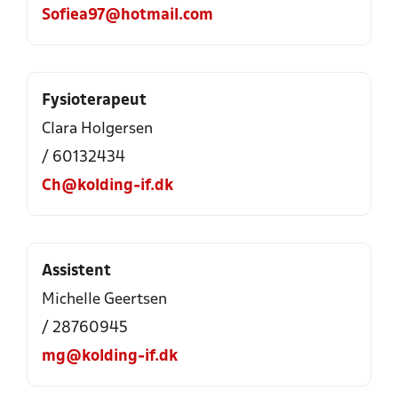
Sofiea97@hotmail.com
Fysioterapeut
Clara Holgersen
/ 60132434
Ch@kolding-if.dk
Assistent
Michelle Geertsen
/ 28760945
mg@kolding-if.dk