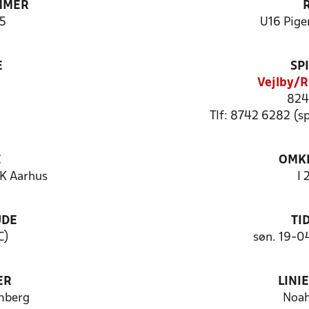
MMER
5
U16 Pige
E
SP
Vejlby/R
824
Tlf: 8742 6282 (
E
OMKL
K Aarhus
I 
UDE
TI
C)
søn. 19-0
ER
LINI
mberg
Noah