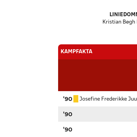
LINIEDOM
Kristian Bøgh
KAMPFAKTA
Josefine Frederikke Ju
'90
'90
'90