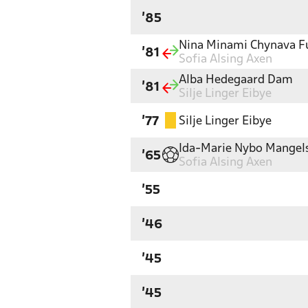
'85
Nina Minami Chynava F
'81
Sofia Alsing Axen
Alba Hedegaard Dam
'81
Silje Linger Eibye
Silje Linger Eibye
'77
Ida-Marie Nybo Mangel
'65
Sofia Alsing Axen
'55
'46
'45
'45