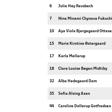
6
Julie Høy Revsbech
7
Nina Minami Chynava Fukuch
10
Aya Viola Bjergegaard Ottes
15
Marie Kirstine Østergaard
17
Karla Mellerup
18
Clara Louise Bøgen Midtiby
32
Alba Hedegaard Dam
35
Sofia Alsing Axen
44
Caroline Dollerup Gotfredsen