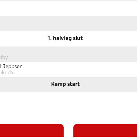
1. halvleg slut
tiby
ul Jeppsen
ukuchi
Kamp start