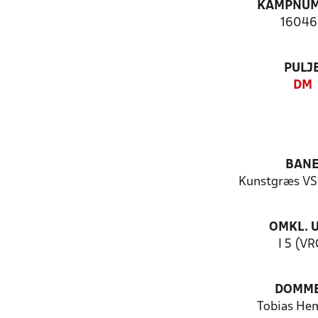
KAMPNU
16046
PULJ
DM
BAN
Kunstgræs VS
OMKL. 
I 5 (VR
DOMM
Tobias He