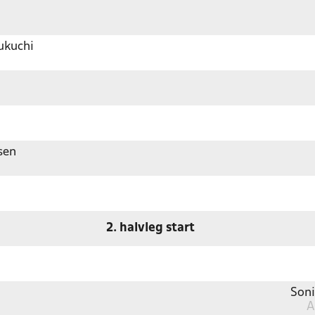
ukuchi
sen
2. halvleg start
Soni
A