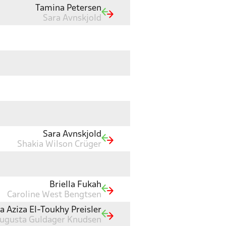
Tamina Petersen
Sara Avnskjold
Sara Avnskjold
Shakia Wilson Crüger
Briella Fukah
Caroline West Bengtsen
a Aziza El-Toukhy Preisler
ugusta Guldager Knudsen