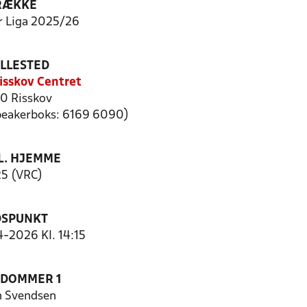
RÆKKE
r Liga 2025/26
ILLESTED
isskov Centret
0 Risskov
speakerboks: 6169 6090)
. HJEMME
25 (VRC)
DSPUNKT
4-2026 Kl. 14:15
EDOMMER 1
 Svendsen