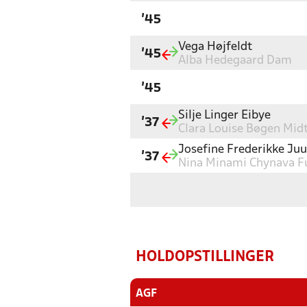
'45
Vega Højfeldt
'45
Alba Hedegaard Dam
'45
Silje Linger Eibye
'37
Clara Louise Bøgen Mid
Josefine Frederikke Ju
'37
Nina Minami Chynava F
HOLDOPSTILLINGER
AGF