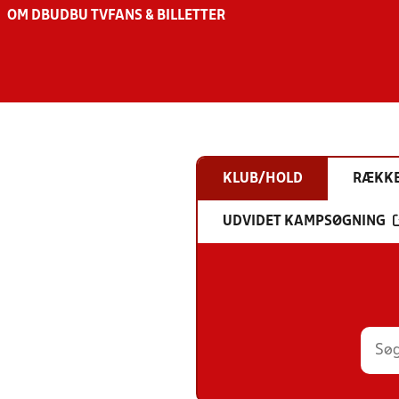
OM DBU
DBU TV
FANS & BILLETTER
KLUB/HOLD
RÆKK
UDVIDET KAMPSØGNING