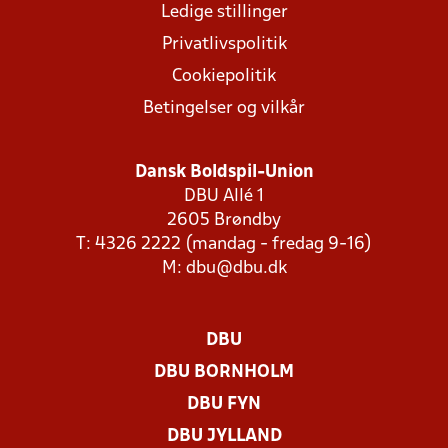
Ledige stillinger
Privatlivspolitik
Cookiepolitik
Betingelser og vilkår
Dansk Boldspil-Union
DBU Allé 1
2605 Brøndby
T: 4326 2222 (mandag - fredag 9-16)
M:
dbu@dbu.dk
DBU
DBU BORNHOLM
DBU FYN
DBU JYLLAND