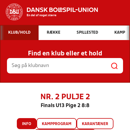
Hvad vil du søge efter?
KLUB/HOLD
RÆKKE
SPILLESTED
KAMP
INDHOLD OG NYHEDER
Find en klub eller et hold
STILLINGER, RESULTATER, KLUBBER OG
HOLD
NR. 2 PULJE 2
Finals U13 Pige 2 8:8
INFO
KAMPPROGRAM
KARANTÆNER