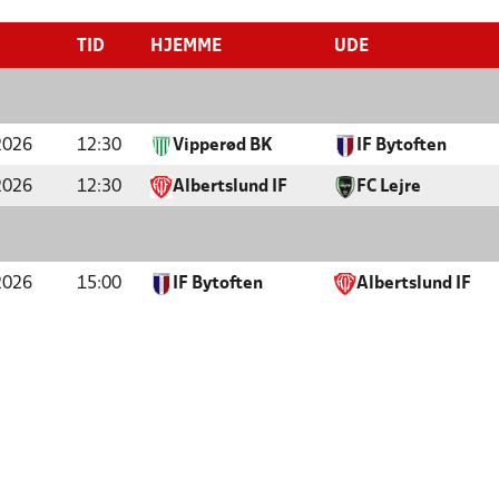
TID
HJEMME
UDE
2026
12:30
Vipperød BK
IF Bytoften
2026
12:30
Albertslund IF
FC Lejre
2026
15:00
IF Bytoften
Albertslund IF