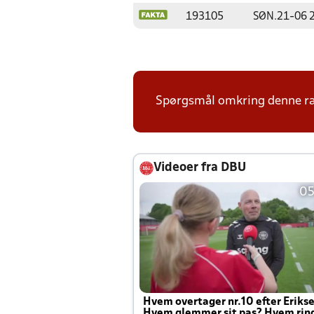
193105
SØN.
21-06 
Spørgsmål omkring denne ræk
Videoer fra DBU
05
Hvem overtager nr.10 efter Eriks
Hvem glemmer sit pas? Hvem rin