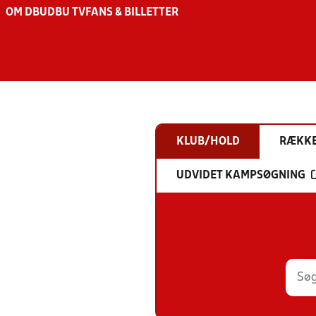
OM DBU
DBU TV
FANS & BILLETTER
KLUB/HOLD
RÆKK
UDVIDET KAMPSØGNING