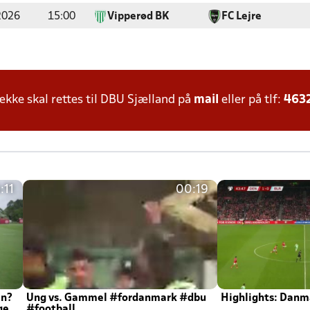
2026
15:00
Vipperød BK
FC Lejre
ke skal rettes til DBU Sjælland på
mail
eller på tlf:
463
:11
00:19
en?
Ung vs. Gammel #fordanmark #dbu
Highlights: Danma
ger
#football