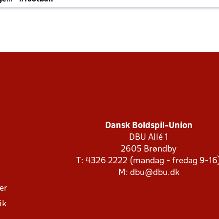
Dansk Boldspil-Union
DBU Allé 1
2605 Brøndby
T: 4326 2222 (mandag - fredag 9-16
M:
dbu@dbu.dk
ger
ik