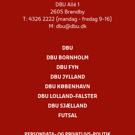
DBU Allé 1
2605 Brøndby
T: 4326 2222 (mandag - fredag 9-16)
M:
dbu@dbu.dk
DBU
DBU BORNHOLM
DBU FYN
DBU JYLLAND
DBU KØBENHAVN
DBU LOLLAND-FALSTER
DBU SJÆLLAND
FUTSAL
PERSONDATA- OG PRIVATLIVS-POLITIK