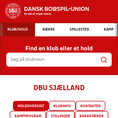
Hvad vil du søge efter?
KLUB/HOLD
RÆKKE
SPILLESTED
KAMP
INDHOLD OG NYHEDER
Find en klub eller et hold
STILLINGER, RESULTATER, KLUBBER OG
HOLD
DBU SJÆLLAND
HOLDOVERSIGT
KLUBINFO
KONTAKTER
KAMPPROGRAM
STILLINGER
KARANTÆNER