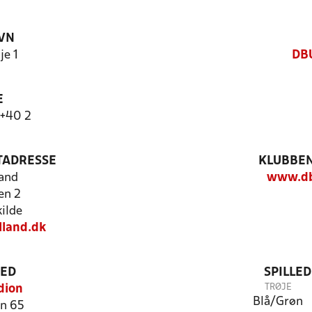
VN
je 1
DBU
E
m+40 2
TADRESSE
KLUBBEN
and
www.db
en 2
ilde
lland.dk
TED
SPILLE
TRØJE
dion
Blå/Grøn
n 65