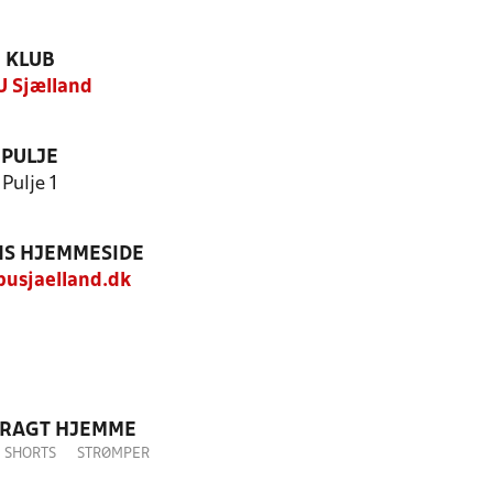
KLUB
 Sjælland
PULJE
Pulje 1
S HJEMMESIDE
usjaelland.dk
DRAGT HJEMME
SHORTS
STRØMPER