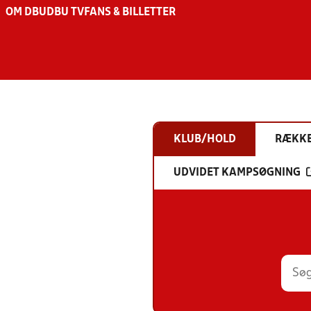
OM DBU
DBU TV
FANS & BILLETTER
KLUB/HOLD
RÆKK
UDVIDET KAMPSØGNING