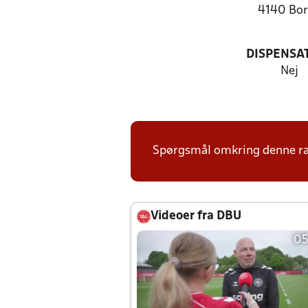
4140 Bo
DISPENSA
Nej
Spørgsmål omkring denne ræk
Videoer fra DBU
05