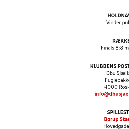
HOLDNA
Vinder pul
RÆKK
Finals 8:8 
KLUBBENS POS
Dbu Sjæll
Fuglebakk
4000 Rosk
info@dbusjae
SPILLES
Borup Sta
Hovedgade