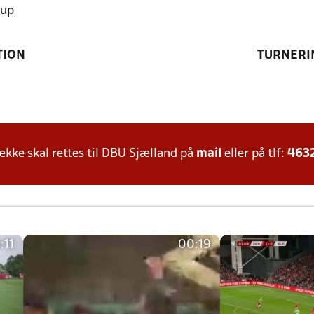
rup
TION
TURNERI
ke skal rettes til DBU Sjælland på
mail
eller på tlf:
463
:11
00:19