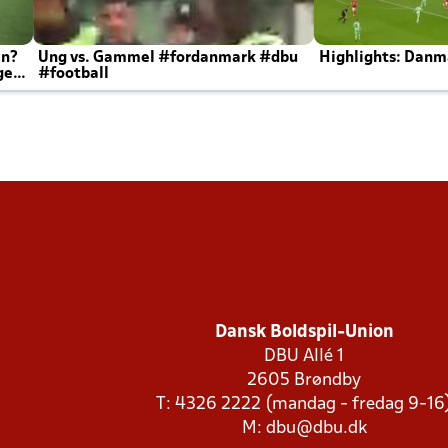
en?
Ung vs. Gammel #fordanmark #dbu
Highlights: Danma
ger
#football
Dansk Boldspil-Union
DBU Allé 1
2605 Brøndby
T: 4326 2222 (mandag - fredag 9-16
M:
dbu@dbu.dk