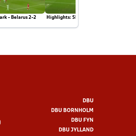
rk - Belarus 2-2
Highlights: Skotland - Danmark 4-2
J
E
DBU
DBU BORNHOLM
DBU FYN
)
DBU JYLLAND