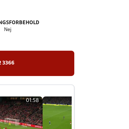
NGSFORBEHOLD
Nej
2 3366
01:58
01:58