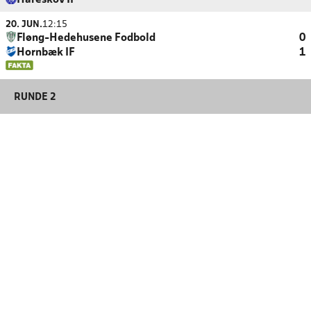
Hareskov IF
20. JUN.
12:15
Fløng-Hedehusene Fodbold
0
Hornbæk IF
1
RUNDE 2