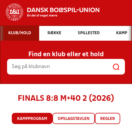
Hvad vil du søge efter?
KLUB/HOLD
RÆKKE
SPILLESTED
KAMP
INDHOLD OG NYHEDER
Find en klub eller et hold
STILLINGER, RESULTATER, KLUBBER OG
HOLD
FINALS 8:8 M+40 2 (2026)
KAMPPROGRAM
OPSLAGSTAVLEN
REGLER