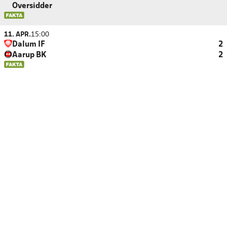
Oversidder
11. APR.
15:00
Dalum IF
2
Aarup BK
2