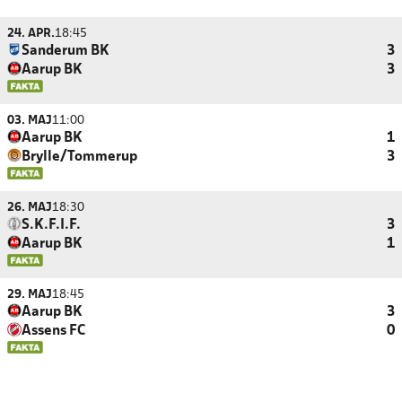
24. APR.
18:45
Sanderum BK
3
Aarup BK
3
03. MAJ
11:00
Aarup BK
1
Brylle/Tommerup
3
26. MAJ
18:30
S.K.F.I.F.
3
Aarup BK
1
29. MAJ
18:45
Aarup BK
3
Assens FC
0