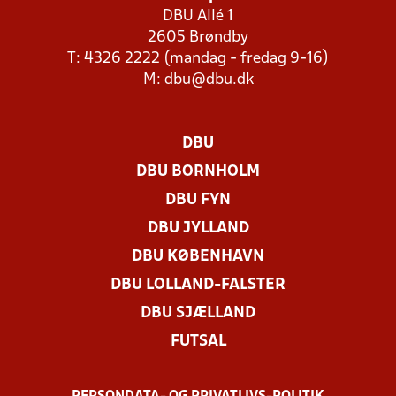
DBU Allé 1
2605 Brøndby
T: 4326 2222 (mandag - fredag 9-16)
M:
dbu@dbu.dk
DBU
DBU BORNHOLM
DBU FYN
DBU JYLLAND
DBU KØBENHAVN
DBU LOLLAND-FALSTER
DBU SJÆLLAND
FUTSAL