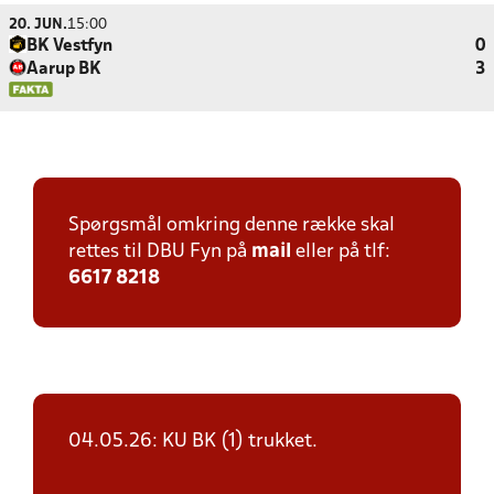
20. JUN.
15:00
BK Vestfyn
0
Aarup BK
3
Spørgsmål omkring denne række skal
rettes til DBU Fyn på
mail
eller på tlf:
6617 8218
04.05.26: KU BK (1) trukket.