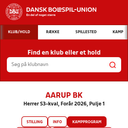
Hvad vil du søge efter?
KLUB/HOLD
RÆKKE
SPILLESTED
KAMP
INDHOLD OG NYHEDER
Find en klub eller et hold
STILLINGER, RESULTATER, KLUBBER OG
HOLD
AARUP BK
Herrer S3-kval, Forår 2026, Pulje 1
STILLING
INFO
KAMPPROGRAM