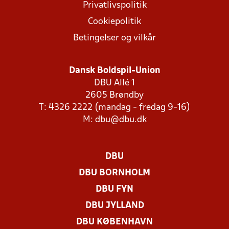
Privatlivspolitik
Cookiepolitik
Betingelser og vilkår
Dansk Boldspil-Union
DBU Allé 1
2605 Brøndby
T: 4326 2222 (mandag - fredag 9-16)
M:
dbu@dbu.dk
DBU
DBU BORNHOLM
DBU FYN
DBU JYLLAND
DBU KØBENHAVN