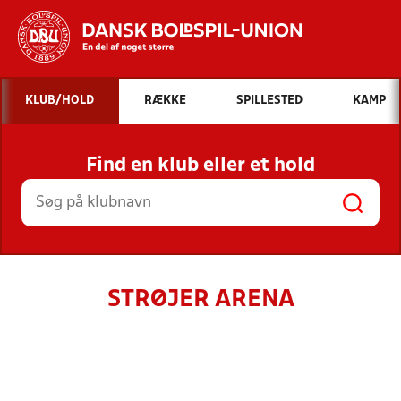
Hvad vil du søge efter?
KLUB/HOLD
RÆKKE
SPILLESTED
KAMP
INDHOLD OG NYHEDER
Find en klub eller et hold
STILLINGER, RESULTATER, KLUBBER OG
HOLD
STRØJER ARENA