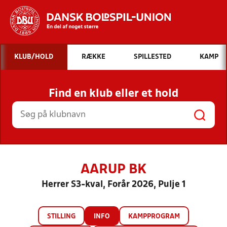
Hvad vil du søge efter?
KLUB/HOLD
RÆKKE
SPILLESTED
KAMP
INDHOLD OG NYHEDER
Find en klub eller et hold
STILLINGER, RESULTATER, KLUBBER OG
HOLD
AARUP BK
Herrer S3-kval, Forår 2026, Pulje 1
STILLING
INFO
KAMPPROGRAM