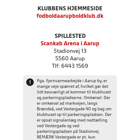
KLUBBENS HJEMMESIDE
fodboldaarupboldklub.dk
SPILLESTED
Scankab Arena i Aarup
Stadionvej 13
5560 Aarup
Tlf: 6443 1569
Pga. fjernvarmearbejde i Aarup by, er
!
mange veje spærret af, hvilket gør det
lidt besværligt at kommer til klubhuset
og parkeringspladserne. Omkørsel: Der
er omkørsel ad markvejen, langs
Brændeå, ved Vestergade 40 og bag om
klubhuset op til parkeringspladsen. Der
er opsat signalanlæg med nedtælling
ved Vestergade og ved
parkeringspladsen på Stadionvej.
BEMÆRK Vestergade er pt. kun