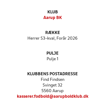
KLUB
Aarup BK
RÆKKE
Herrer S3-kval, Forår 2026
PULJE
Pulje 1
KLUBBENS POSTADRESSE
Find Findsen
Svinget 32
5560 Aarup
kasserer.fodbold@aarupboldklub.dk