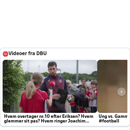
Videoer fra DBU
Hvem overtager nr.10 efter Eriksen? Hvem
Ung vs. Gamm
glemmer sit pas? Hvem ringer Joachim
#football
altid til efter kampe?