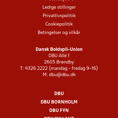
Ledige stillinger
Privatlivspolitik
Cookiepolitik
Betingelser og vilkår
Dansk Boldspil-Union
DBU Allé 1
2605 Brøndby
T: 4326 2222 (mandag - fredag 9-16)
M:
dbu@dbu.dk
DBU
DBU BORNHOLM
DBU FYN