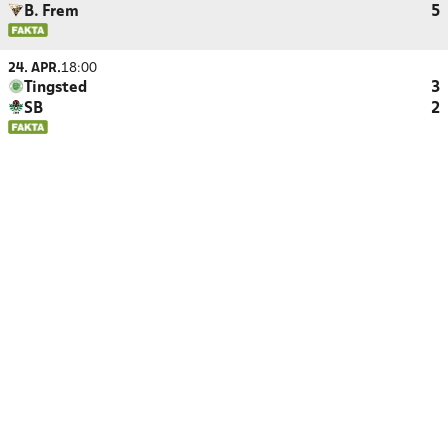
B. Frem
5
24. APR.
18:00
Tingsted
3
SB
2