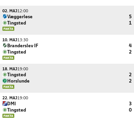
02. MAJ
12:00
Væggerløse
5
Tingsted
1
10. MAJ
13:30
Branderslev IF
4
Tingsted
2
18. MAJ
19:00
Tingsted
2
Horslunde
2
22. MAJ
19:00
DMI
3
Tingsted
0