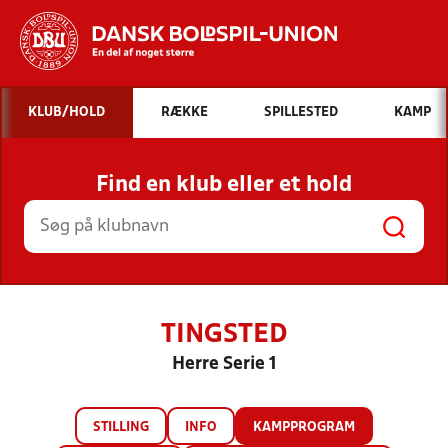
Hvad vil du søge efter?
KLUB/HOLD
RÆKKE
SPILLESTED
KAMP
INDHOLD OG NYHEDER
Find en klub eller et hold
STILLINGER, RESULTATER, KLUBBER OG
HOLD
TINGSTED
Herre Serie 1
STILLING
INFO
KAMPPROGRAM