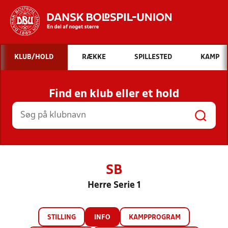
Hvad vil du søge efter?
KLUB/HOLD
RÆKKE
SPILLESTED
KAMP
INDHOLD OG NYHEDER
Find en klub eller et hold
STILLINGER, RESULTATER, KLUBBER OG
HOLD
SB
Herre Serie 1
STILLING
INFO
KAMPPROGRAM