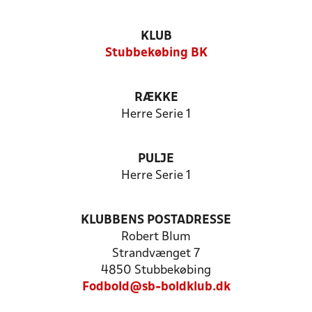
KLUB
Stubbekøbing BK
RÆKKE
Herre Serie 1
PULJE
Herre Serie 1
KLUBBENS POSTADRESSE
Robert Blum
Strandvænget 7
4850 Stubbekøbing
Fodbold@sb-boldklub.dk