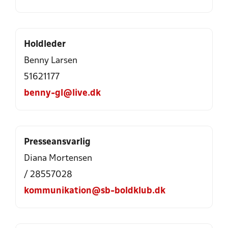
Holdleder
Benny Larsen
51621177
benny-gl@live.dk
Presseansvarlig
Diana Mortensen
/ 28557028
kommunikation@sb-boldklub.dk