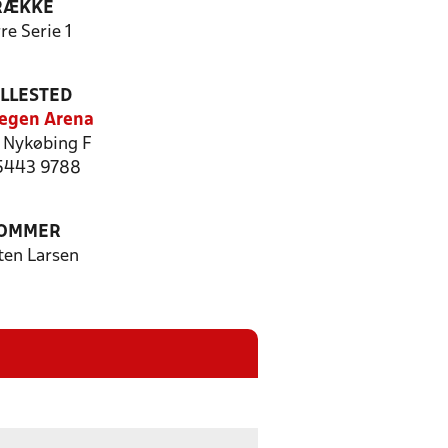
RÆKKE
re Serie 1
ILLESTED
regen Arena
Nykøbing F
 5443 9788
OMMER
ten Larsen