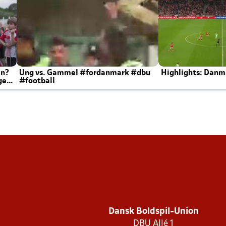
en?
Ung vs. Gammel #fordanmark #dbu
Highlights: Danma
ger
#football
Dansk Boldspil-Union
DBU Allé 1