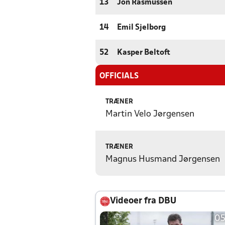
13
Jon Rasmussen
14
Emil Sjelborg
52
Kasper Beltoft
OFFICIALS
TRÆNER
Martin Velo Jørgensen
TRÆNER
Magnus Husmand Jørgensen
Videoer fra DBU
05