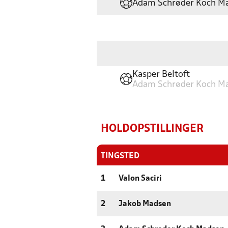
Adam Schrøder Koch M
Kasper Beltoft
Adam Schrøder Koch M
HOLDOPSTILLINGER
TINGSTED
1
Valon Saciri
2
Jakob Madsen