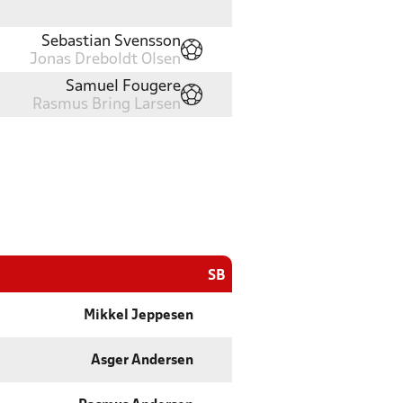
Sebastian Svensson
Jonas Dreboldt Olsen
Samuel Fougere
Rasmus Bring Larsen
SB
Mikkel Jeppesen
Asger Andersen