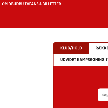
OM DBU
DBU TV
FANS & BILLETTER
KLUB/HOLD
RÆKK
UDVIDET KAMPSØGNING