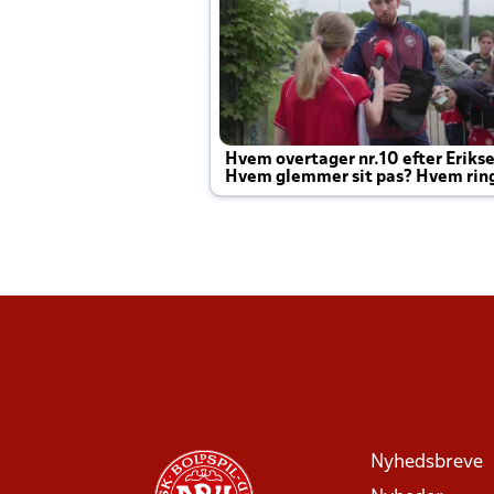
Hvem overtager nr.10 efter Eriks
Hvem glemmer sit pas? Hvem rin
Joachim altid til efter kampe?
Nyhedsbreve