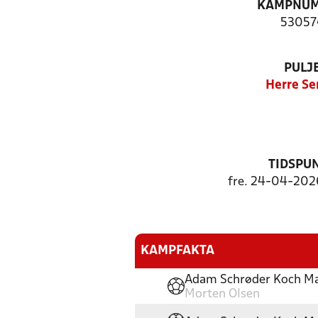
KAMPNU
53057
PULJ
Herre Ser
TIDSPU
fre. 24-04-2026
KAMPFAKTA
Adam Schrøder Koch M
Morten Olsen