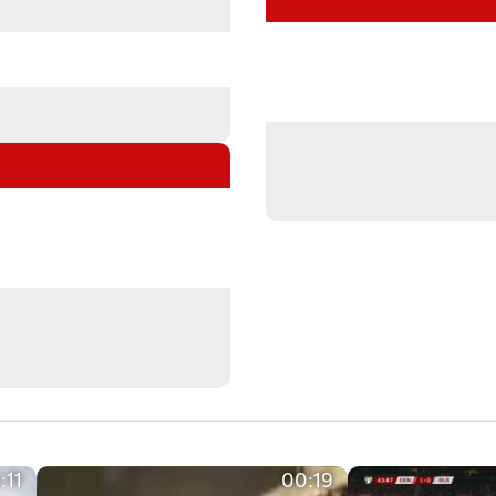
:11
00:19