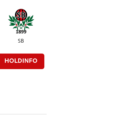
SB
HOLDINFO