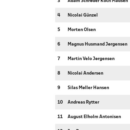
3
Adam Schrøder Koch Madsen
4
Nicolai Günzel
5
Morten Olsen
6
Magnus Husmand Jørgensen
7
Martin Velo Jørgensen
8
Nicolai Andersen
9
Silas Møller Hansen
10
Andreas Rytter
11
August Elholm Antonisen