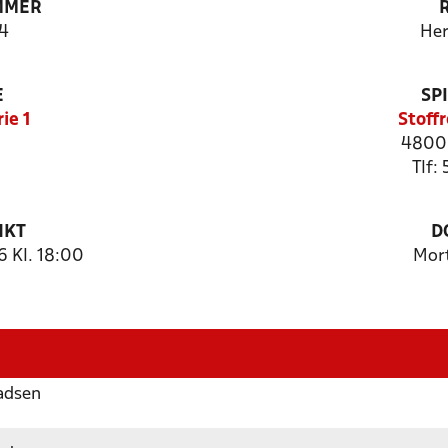
MMER
4
Her
E
SP
ie 1
Stoff
4800 
Tlf:
NKT
D
 Kl. 18:00
Mor
adsen