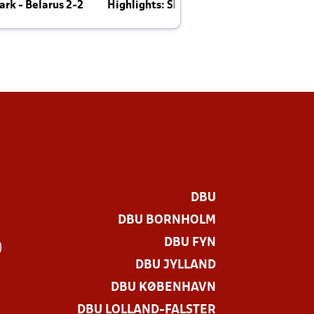
rk - Belarus 2-2
Highlights: Skotland - Danmark 4-2
J
E
DBU
DBU BORNHOLM
DBU FYN
)
DBU JYLLAND
DBU KØBENHAVN
DBU LOLLAND-FALSTER