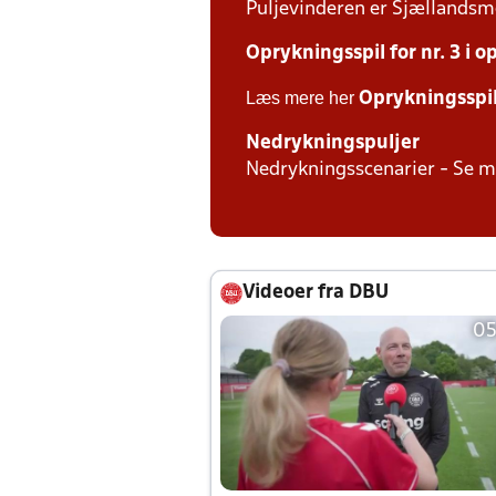
Puljevinderen er Sjællandsmes
Oprykningsspil for nr. 3 i 
Læs mere her
Oprykningsspi
Nedrykningspuljer
Nedrykningsscenarier - Se 
Videoer fra DBU
05