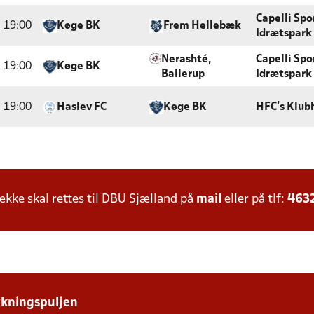
Capelli Spo
19:00
Køge BK
Frem Hellebæk
Idrætspark
Nerashté,
Capelli Spo
19:00
Køge BK
Ballerup
Idrætspark
19:00
Haslev FC
Køge BK
HFC's Klub
ke skal rettes til DBU Sjælland på
mail
eller på tlf:
463
ykningspuljen