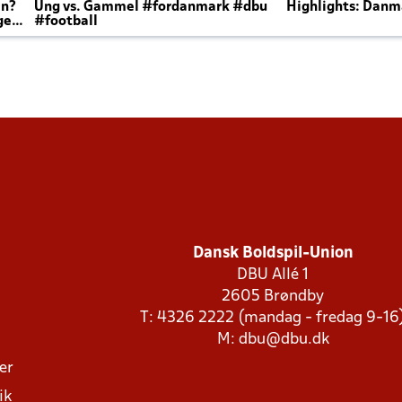
en?
Ung vs. Gammel #fordanmark #dbu
Highlights: Danma
ger
#football
Dansk Boldspil-Union
DBU Allé 1
2605 Brøndby
T: 4326 2222 (mandag - fredag 9-16
M:
dbu@dbu.dk
ger
ik