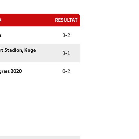
D
RESULTAT
n
3
-
2
rt Stadion, Køge
3
-
1
græs 2020
0
-
2