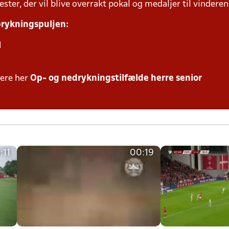
ter, der vil blive overrakt pokal og medaljer til vinderen 
oprykningspuljen:
l
mere her
Op- og nedrykningstilfælde herre senior
:11
00:19