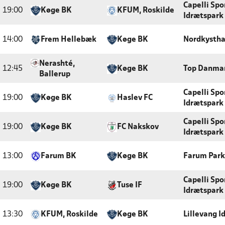
Capelli Spo
19:00
Køge BK
KFUM, Roskilde
Idrætspark
14:00
Frem Hellebæk
Køge BK
Nordkystha
Nerashté,
12:45
Køge BK
Top Danmar
Ballerup
Capelli Spo
19:00
Køge BK
Haslev FC
Idrætspark
Capelli Spo
19:00
Køge BK
FC Nakskov
Idrætspark
13:00
Farum BK
Køge BK
Farum Park
Capelli Spo
19:00
Køge BK
Tuse IF
Idrætspark
13:30
KFUM, Roskilde
Køge BK
Lillevang I