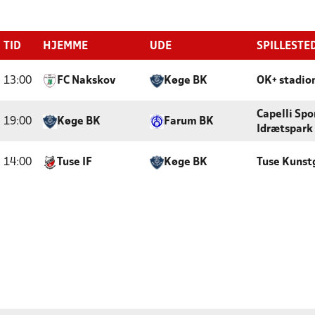
TID
HJEMME
UDE
SPILLESTE
13:00
FC Nakskov
Køge BK
OK+ stadio
Capelli Spo
19:00
Køge BK
Farum BK
Idrætspark
14:00
Tuse IF
Køge BK
Tuse Kunst