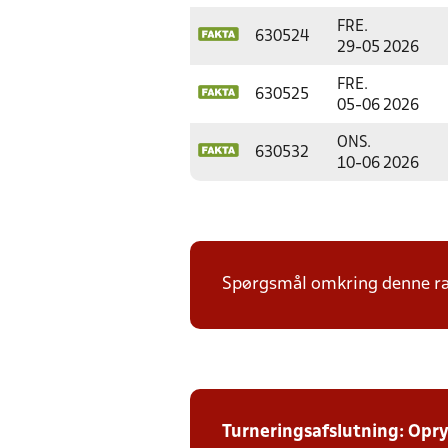
FRE.
630524
29-05 2026
FRE.
630525
05-06 2026
ONS.
630532
10-06 2026
Spørgsmål omkring denne ræk
Turneringsafslutning: Opr