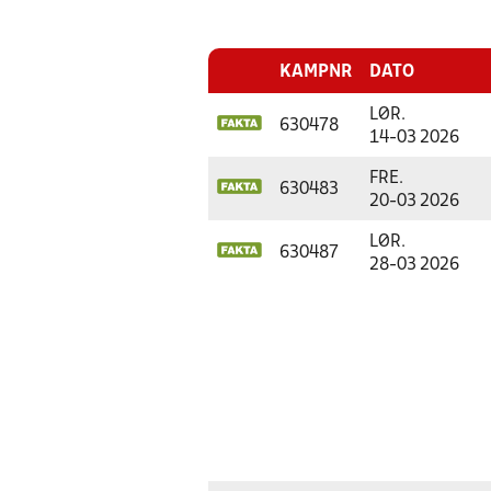
KAMPNR
DATO
LØR.
630478
14-03 2026
FRE.
630483
20-03 2026
LØR.
630487
28-03 2026