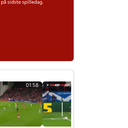
på sidste spilledag.
01:58
01:58