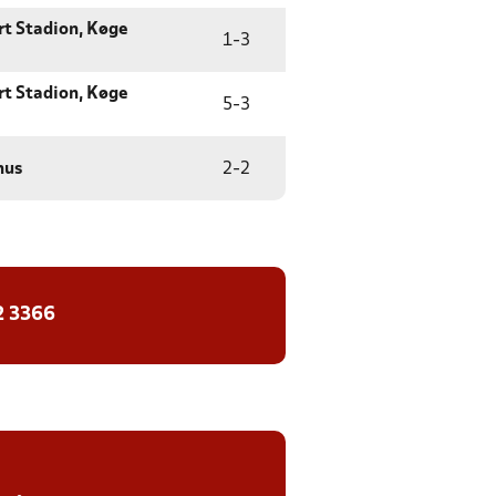
rt Stadion, Køge
1
-
3
rt Stadion, Køge
5
-
3
hus
2
-
2
2 3366