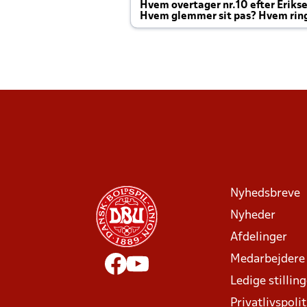
Hvem overtager nr.10 efter Eriks
Hvem glemmer sit pas? Hvem rin
Joachim altid til efter kampe?
Nyhedsbreve
Nyheder
Afdelinger
Medarbejdere
Ledige stillin
Privatlivspolit