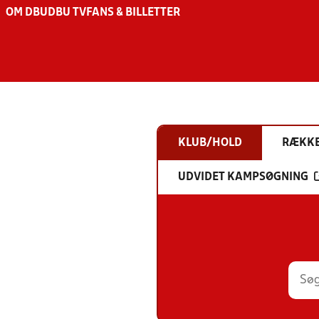
OM DBU
DBU TV
FANS & BILLETTER
KLUB/HOLD
RÆKK
UDVIDET KAMPSØGNING