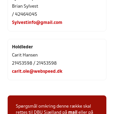
Brian Sylvest
/ 42464045
Sylvestinfo@gmail.com
Holdleder
Carit Hansen
21453598 / 21453598
carit.ole@webspeed.dk
Spørgsmål omkring denne række skal
rettes til DBU Sjælland på
mail
eller på