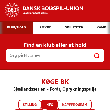
Hvad vil du søge efter?
KLUB/HOLD
RÆKKE
SPILLESTED
KAMP
INDHOLD OG NYHEDER
Find en klub eller et hold
STILLINGER, RESULTATER, KLUBBER OG
HOLD
KØGE BK
Sjællandsserien - Forår, Oprykningspulje
STILLING
INFO
KAMPPROGRAM