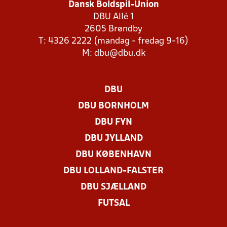
Dansk Boldspil-Union
DBU Allé 1
2605 Brøndby
T: 4326 2222 (mandag - fredag 9-16)
M:
dbu@dbu.dk
DBU
DBU BORNHOLM
DBU FYN
DBU JYLLAND
DBU KØBENHAVN
DBU LOLLAND-FALSTER
DBU SJÆLLAND
FUTSAL