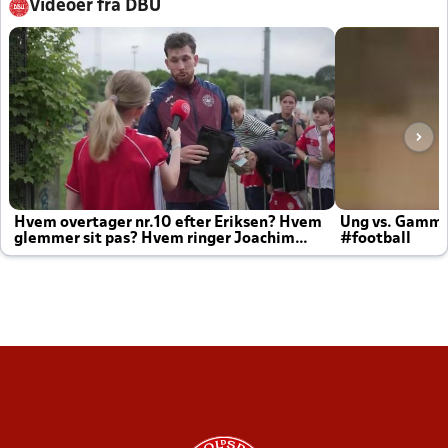
Videoer fra DBU
Hvem overtager nr.10 efter Eriksen? Hvem
Ung vs. Gamm
glemmer sit pas? Hvem ringer Joachim
#football
altid til efter kampe?