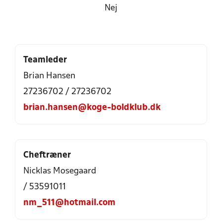
Nej
Teamleder
Brian Hansen
27236702 / 27236702
brian.hansen@koge-boldklub.dk
Cheftræner
Nicklas Mosegaard
/ 53591011
nm_511@hotmail.com