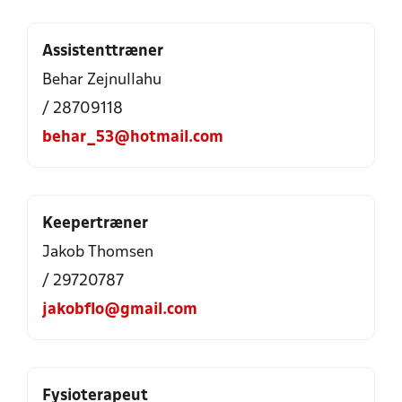
Assistenttræner
Behar Zejnullahu
/ 28709118
behar_53@hotmail.com
Keepertræner
Jakob Thomsen
/ 29720787
jakobflo@gmail.com
Fysioterapeut