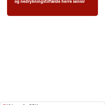
og nedrykningstilfælde herre senior