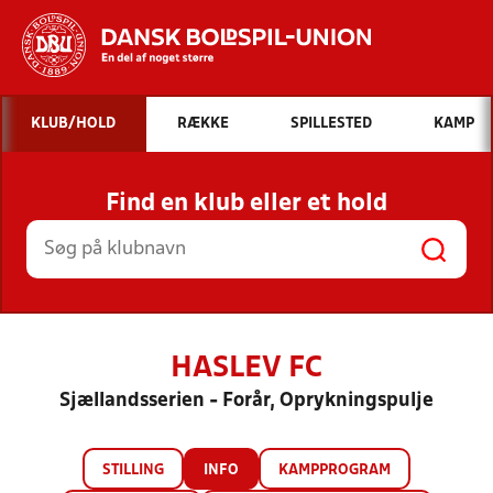
Hvad vil du søge efter?
KLUB/HOLD
RÆKKE
SPILLESTED
KAMP
INDHOLD OG NYHEDER
Find en klub eller et hold
STILLINGER, RESULTATER, KLUBBER OG
HOLD
HASLEV FC
Sjællandsserien - Forår, Oprykningspulje
STILLING
INFO
KAMPPROGRAM