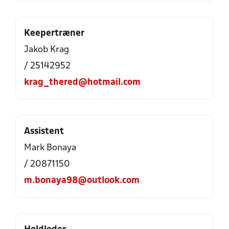
Keepertræner
Jakob Krag
/ 25142952
krag_thered@hotmail.com
Assistent
Mark Bonaya
/ 20871150
m.bonaya98@outlook.com