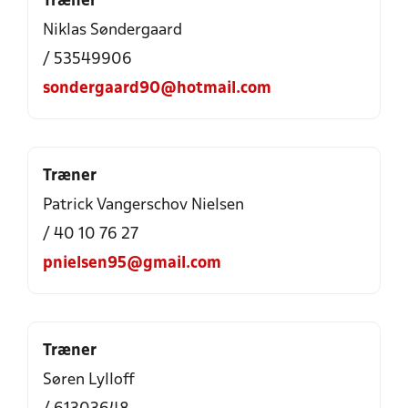
Træner
Niklas Søndergaard
/ 53549906
sondergaard90@hotmail.com
Træner
Patrick Vangerschov Nielsen
/ 40 10 76 27
pnielsen95@gmail.com
Træner
Søren Lylloff