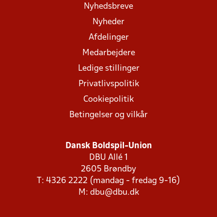
Nyhedsbreve
Nyheder
Afdelinger
Medarbejdere
Ledige stillinger
Privatlivspolitik
Cookiepolitik
Betingelser og vilkår
Dansk Boldspil-Union
DBU Allé 1
2605 Brøndby
T: 4326 2222 (mandag - fredag 9-16)
M:
dbu@dbu.dk