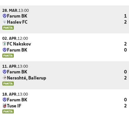
28. MAR.
13:00
Farum BK
1
Haslev FC
2
02. APR.
12:00
FC Nakskov
2
Farum BK
0
11. APR.
13:00
Farum BK
0
Nerashté, Ballerup
2
18. APR.
13:00
Farum BK
0
Tuse IF
2