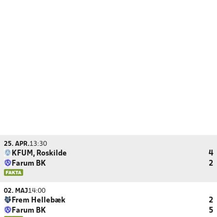
25. APR.
13:30
KFUM, Roskilde
4
Farum BK
2
02. MAJ
14:00
Frem Hellebæk
2
Farum BK
5