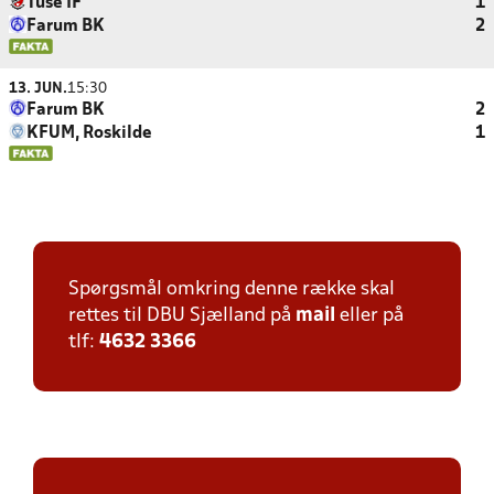
Tuse IF
1
Farum BK
2
13. JUN.
15:30
Farum BK
2
KFUM, Roskilde
1
Spørgsmål omkring denne række skal
rettes til DBU Sjælland på
mail
eller på
tlf:
4632 3366