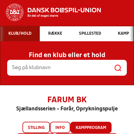
Hvad vil du søge efter?
KLUB/HOLD
RÆKKE
SPILLESTED
KAMP
INDHOLD OG NYHEDER
Find en klub eller et hold
STILLINGER, RESULTATER, KLUBBER OG
HOLD
FARUM BK
Sjællandsserien - Forår, Oprykningspulje
STILLING
INFO
KAMPPROGRAM