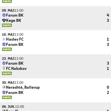
09. MAJ
13:00
Farum BK
4
Køge BK
3
16. MAJ
13:00
Haslev FC
1
Farum BK
3
23. MAJ
13:00
Farum BK
3
FC Nakskov
1
30. MAJ
13:00
Nerashté, Ballerup
0
Farum BK
2
06. JUN.
15:00