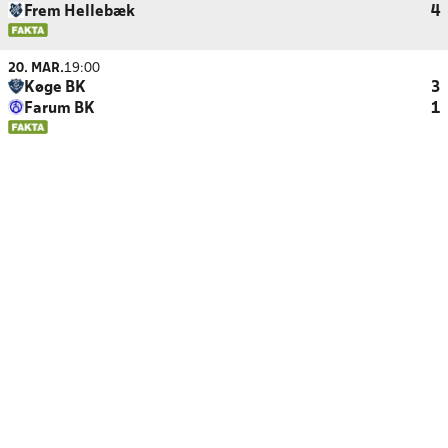
Frem Hellebæk
4
20. MAR.
19:00
Køge BK
3
Farum BK
1