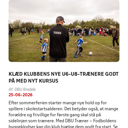
KLÆD KLUBBENS NYE U6-U8-TRÆNERE GODT
PÅ MED NYT KURSUS
Af: DBU Bredde
25-06-2026
Efter sommerferien starter mange nye hold op for
spillere i skolestartsalderen. Det betyder også, at mange
forældre og frivillige for første gang skal stå på
sidelinjen som trænere. Med DBU Træner – Fodboldens
byggeklodser kan din klub hjælpe dem godt fra start. Se