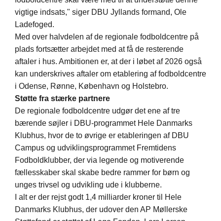
vigtige indsats," siger DBU Jyllands formand, Ole
Ladefoged.
Med over halvdelen af de regionale fodboldcentre på
plads fortsætter arbejdet med at få de resterende
aftaler i hus. Ambitionen er, at der i løbet af 2026 også
kan underskrives aftaler om etablering af fodboldcentre
i Odense, Rønne, København og Holstebro.
Støtte fra stærke pa
rtnere
De regionale fodboldcentre udgør det ene af tre
bærende søjler i DBU-programmet Hele Danmarks
Klubhus, hvor de to øvrige er etableringen af DBU
Campus og udviklingsprogrammet Fremtidens
Fodboldklubber, der via legende og motiverende
fællesskaber skal skabe bedre rammer for børn og
unges trivsel og udvikling ude i klubberne.
I alt er der rejst godt 1,4 milliarder kroner til Hele
Danmarks Klubhus, der udover den AP Møllerske