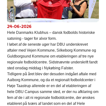
24-06-2026
Hele Danmarks Klubhus – dansk fodbolds historiske
satsning - tager for alvor form.
I løbet af de seneste uger har DBU underskrevet
aftaler med Vejen Kommune, Silkeborg Kommune og
Guldborgsund Kommune om etableringen af tre nye
regionale fodboldcentre. Sidstnævnte underskrift fandt
sted onsdag middag i Nykøbing Falster.
Tidligere på året blev der desuden indgået aftale med
Aalborg Kommune, og da et regionalt fodboldcenter i
Høje Taastrup allerede er en del af etableringen af
hele DBU Campus samme sted, er der nu afklaring om
fem af de i alt ni regionale fodboldcentre, der ønskes
etableret på tværs af landet som en del af Hele