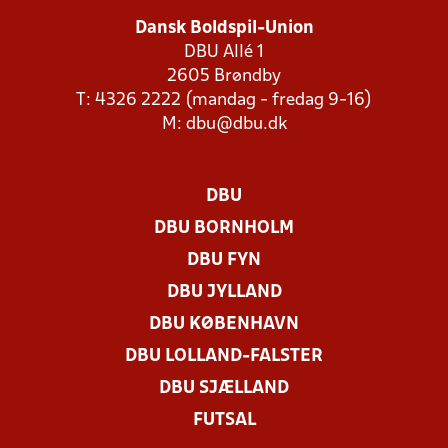
Dansk Boldspil-Union
DBU Allé 1
2605 Brøndby
T: 4326 2222 (mandag - fredag 9-16)
M:
dbu@dbu.dk
DBU
DBU BORNHOLM
DBU FYN
DBU JYLLAND
DBU KØBENHAVN
DBU LOLLAND-FALSTER
DBU SJÆLLAND
FUTSAL