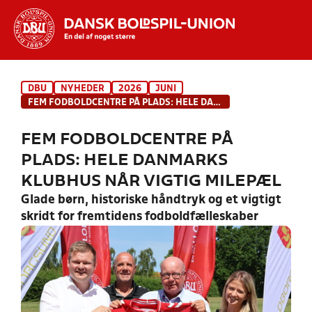
Hvad vil du søge efter?
DBU
NYHEDER
2026
JUNI
INDHOLD OG NYHEDER
FEM FODBOLDCENTRE PÅ PLADS: HELE DANMARKS KLUBHUS NÅR VIGTIG MILEPÆL
STILLINGER, RESULTATER, KLUBBER OG
FEM FODBOLDCENTRE PÅ
HOLD
PLADS: HELE DANMARKS
KLUBHUS NÅR VIGTIG MILEPÆL
Glade børn, historiske håndtryk og et vigtigt
skridt for fremtidens fodboldfælleskaber