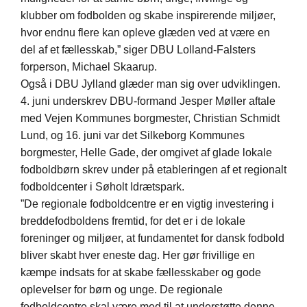
klubber om fodbolden og skabe inspirerende miljøer,
hvor endnu flere kan opleve glæden ved at være en
del af et fællesskab,” siger DBU Lolland-Falsters
forperson, Michael Skaarup.
Også i DBU Jylland glæder man sig over udviklingen.
4. juni underskrev DBU-formand Jesper Møller aftale
med Vejen Kommunes borgmester, Christian Schmidt
Lund, og 16. juni var det Silkeborg Kommunes
borgmester, Helle Gade, der omgivet af glade lokale
fodboldbørn skrev under på etableringen af et regionalt
fodboldcenter i Søholt Idrætspark.
”De regionale fodboldcentre er en vigtig investering i
breddefodboldens fremtid, for det er i de lokale
foreninger og miljøer, at fundamentet for dansk fodbold
bliver skabt hver eneste dag. Her gør frivillige en
kæmpe indsats for at skabe fællesskaber og gode
oplevelser for børn og unge. De regionale
fodboldcentre skal være med til at understøtte denne