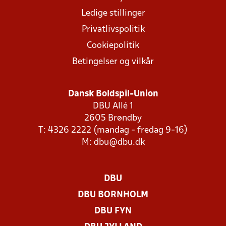
Ledige stillinger
Privatlivspolitik
Cookiepolitik
Betingelser og vilkår
Dansk Boldspil-Union
DBU Allé 1
2605 Brøndby
T: 4326 2222 (mandag - fredag 9-16)
M:
dbu@dbu.dk
DBU
DBU BORNHOLM
DBU FYN