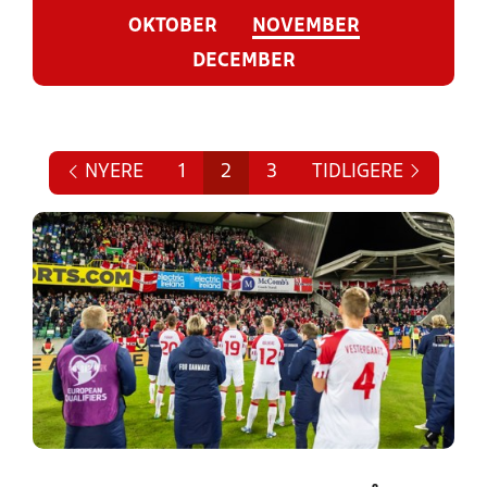
OKTOBER
NOVEMBER
DECEMBER
NYERE
1
2
3
TIDLIGERE