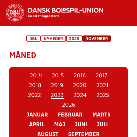
Hvad vil du søge efter?
DBU
NYHEDER
2023
NOVEMBER
INDHOLD OG NYHEDER
MÅNED
STILLINGER, RESULTATER, KLUBBER OG
HOLD
2014
2015
2016
2017
2018
2019
2020
2021
2022
2023
2024
2025
2026
JANUAR
FEBRUAR
MARTS
APRIL
MAJ
JUNI
JULI
AUGUST
SEPTEMBER