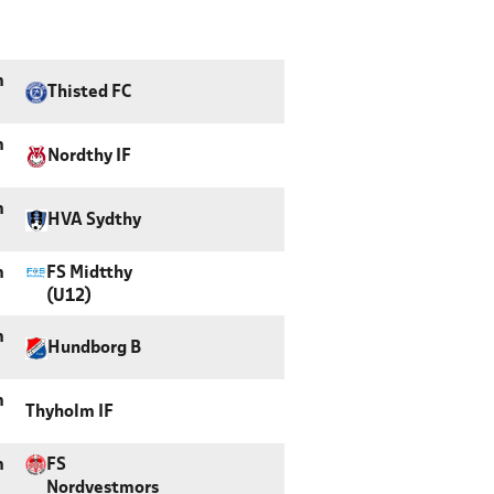
m
Thisted FC
m
Nordthy IF
m
HVA Sydthy
m
FS Midtthy
(U12)
m
Hundborg B
m
Thyholm IF
m
FS
Nordvestmors