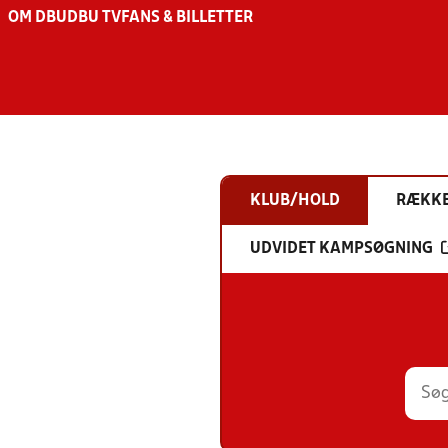
OM DBU
DBU TV
FANS & BILLETTER
KLUB/HOLD
RÆKK
UDVIDET KAMPSØGNING