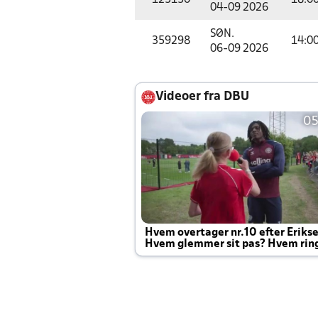
125150
18:0
04-09 2026
SØN.
359298
14:0
06-09 2026
Videoer fra DBU
05
Hvem overtager nr.10 efter Eriks
Hvem glemmer sit pas? Hvem rin
Joachim altid til efter kampe?