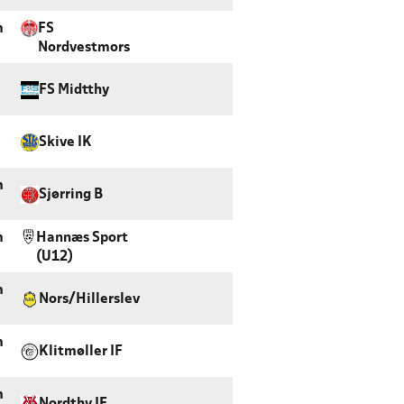
m
FS
Nordvestmors
FS Midtthy
Skive IK
m
Sjørring B
m
Hannæs Sport
(U12)
m
Nors/Hillerslev
m
Klitmøller IF
m