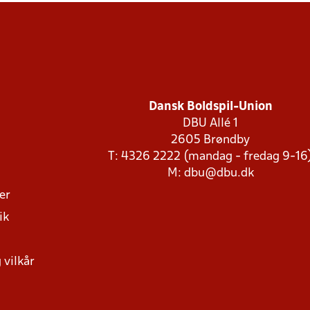
Dansk Boldspil-Union
DBU Allé 1
2605 Brøndby
T: 4326 2222 (mandag - fredag 9-16
M:
dbu@dbu.dk
ger
ik
 vilkår