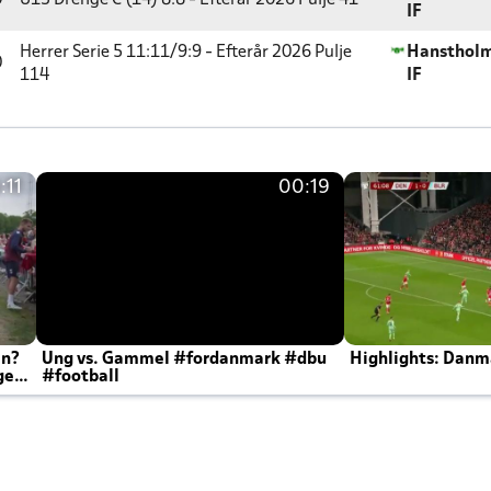
0
U13 Drenge C (14) 8:8 - Efterår 2026
Pulje 41
IF
Herrer Serie 5 11:11/9:9 - Efterår 2026
Pulje
Hansthol
0
114
IF
:11
00:19
en?
Ung vs. Gammel #fordanmark #dbu
Highlights: Danma
ger
#football