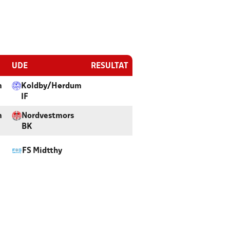
UDE
RESULTAT
m
Koldby/Hørdum
IF
m
Nordvestmors
BK
FS Midtthy