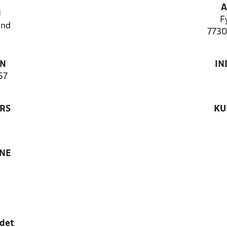
A
N
F
and
7730
ON
IN
57
RS
KU
ANE
edet