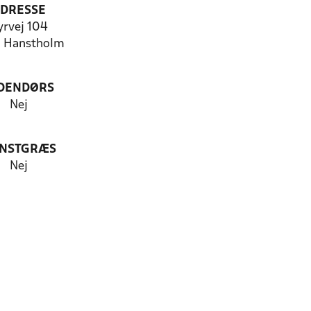
DRESSE
yrvej 104
 Hanstholm
DENDØRS
Nej
NSTGRÆS
Nej