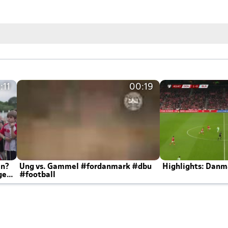
:11
00:19
en?
Ung vs. Gammel #fordanmark #dbu
Highlights: Danma
ger
#football