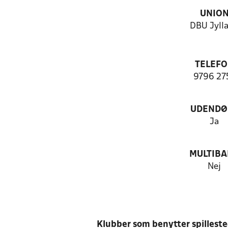
UNIO
DBU Jyll
TELEF
9796 27
UDENDØ
Ja
MULTIB
Nej
Klubber som benytter spillest