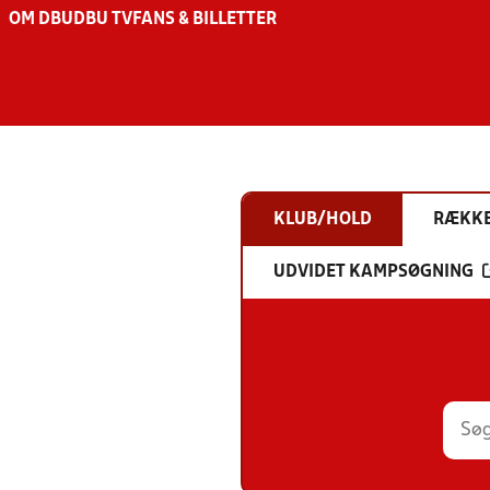
OM DBU
DBU TV
FANS & BILLETTER
KLUB/HOLD
RÆKK
UDVIDET KAMPSØGNING