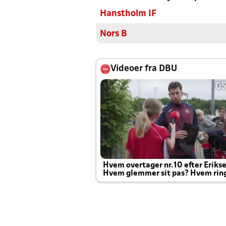
Hanstholm IF
Nors B
Videoer fra DBU
05
Hvem overtager nr.10 efter Eriks
Hvem glemmer sit pas? Hvem rin
Joachim altid til efter kampe?