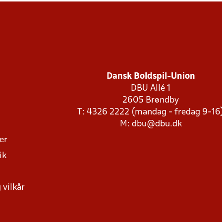
Dansk Boldspil-Union
DBU Allé 1
2605 Brøndby
T: 4326 2222 (mandag - fredag 9-16
M:
dbu@dbu.dk
ger
ik
 vilkår