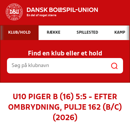
Hvad vil du søge efter?
KLUB/HOLD
RÆKKE
SPILLESTED
KAMP
INDHOLD OG NYHEDER
Find en klub eller et hold
STILLINGER, RESULTATER, KLUBBER OG
HOLD
U10 PIGER B (16) 5:5 - EFTER
OMBRYDNING, PULJE 162 (B/C)
(2026)