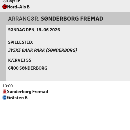
Løjt IF
Nord-Als B
ARRANGØR:
SØNDERBORG FREMAD
SØNDAG DEN. 14-06 2026
SPILLESTED:
JYSKE BANK PARK (SØNDERBORG)
KÆRVEJ 55
6400 SØNDERBORG
10:00
Sønderborg Fremad
Gråsten B