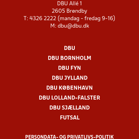
DBU Allé 1
2605 Brøndby
T: 4326 2222 (mandag - fredag 9-16)
M:
dbu@dbu.dk
DBU
DBU BORNHOLM
DBU FYN
DBU JYLLAND
DBU KØBENHAVN
DBU LOLLAND-FALSTER
DBU SJÆLLAND
FUTSAL
PERSONDATA- OG PRIVATLIVS-POLITIK