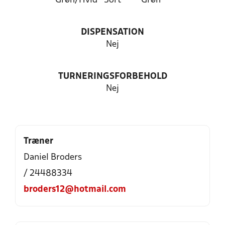
Grøn/Hvid
Sort
Grøn
DISPENSATION
Nej
TURNERINGSFORBEHOLD
Nej
Træner
Daniel Broders
/ 24488334
broders12@hotmail.com