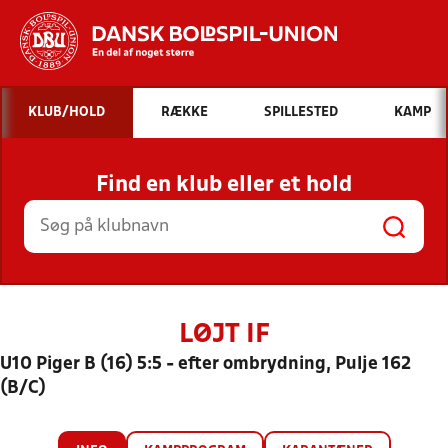
Hvad vil du søge efter?
KLUB/HOLD
RÆKKE
SPILLESTED
KAMP
INDHOLD OG NYHEDER
Find en klub eller et hold
STILLINGER, RESULTATER, KLUBBER OG
HOLD
LØJT IF
U10 Piger B (16) 5:5 - efter ombrydning, Pulje 162
(B/C)