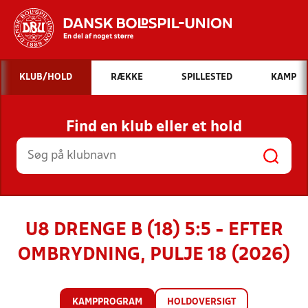
Hvad vil du søge efter?
KLUB/HOLD
RÆKKE
SPILLESTED
KAMP
INDHOLD OG NYHEDER
Find en klub eller et hold
STILLINGER, RESULTATER, KLUBBER OG
HOLD
U8 DRENGE B (18) 5:5 - EFTER
OMBRYDNING, PULJE 18 (2026)
KAMPPROGRAM
HOLDOVERSIGT