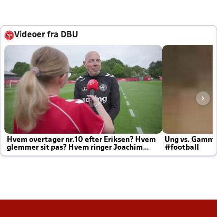
Videoer fra DBU
Hvem overtager nr.10 efter Eriksen? Hvem
Ung vs. Gamm
glemmer sit pas? Hvem ringer Joachim
#football
altid til efter kampe?