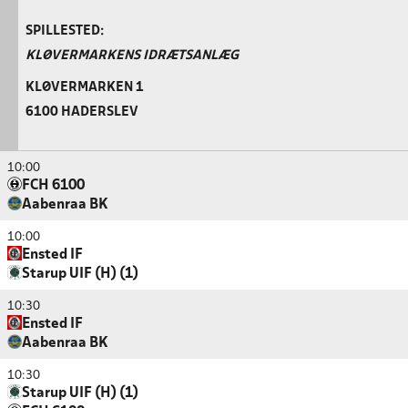
SPILLESTED:
KLØVERMARKENS IDRÆTSANLÆG
KLØVERMARKEN 1
6100 HADERSLEV
10:00
FCH 6100
Aabenraa BK
10:00
Ensted IF
Starup UIF (H) (1)
10:30
Ensted IF
Aabenraa BK
10:30
Starup UIF (H) (1)