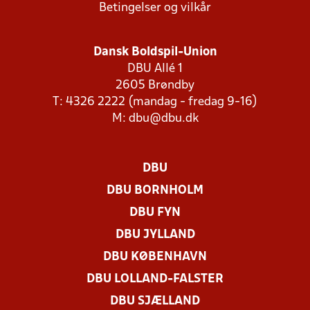
Betingelser og vilkår
Dansk Boldspil-Union
DBU Allé 1
2605 Brøndby
T: 4326 2222 (mandag - fredag 9-16)
M:
dbu@dbu.dk
DBU
DBU BORNHOLM
DBU FYN
DBU JYLLAND
DBU KØBENHAVN
DBU LOLLAND-FALSTER
DBU SJÆLLAND