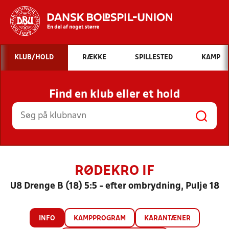
Hvad vil du søge efter?
KLUB/HOLD
RÆKKE
SPILLESTED
KAMP
INDHOLD OG NYHEDER
Find en klub eller et hold
STILLINGER, RESULTATER, KLUBBER OG
HOLD
RØDEKRO IF
U8 Drenge B (18) 5:5 - efter ombrydning, Pulje 18
INFO
KAMPPROGRAM
KARANTÆNER