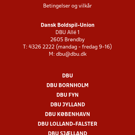
Betingelser og vilkår
Dansk Boldspil-Union
DBU Allé 1
2605 Brøndby
T: 4326 2222 (mandag - fredag 9-16)
M:
dbu@dbu.dk
DBU
DBU BORNHOLM
DBU FYN
DBU JYLLAND
DBU KØBENHAVN
DBU LOLLAND-FALSTER
DBU SJÆLLAND