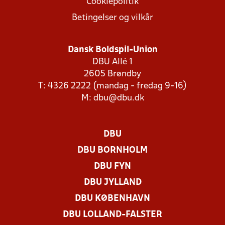
Cookiepolitik
Betingelser og vilkår
Dansk Boldspil-Union
DBU Allé 1
2605 Brøndby
T: 4326 2222 (mandag - fredag 9-16)
M:
dbu@dbu.dk
DBU
DBU BORNHOLM
DBU FYN
DBU JYLLAND
DBU KØBENHAVN
DBU LOLLAND-FALSTER