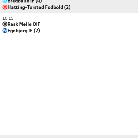
Bredballe IF (4)
Hatting-Torsted Fodbold (2)
10:15
Rask Mølle OIF
Egebjerg IF (2)