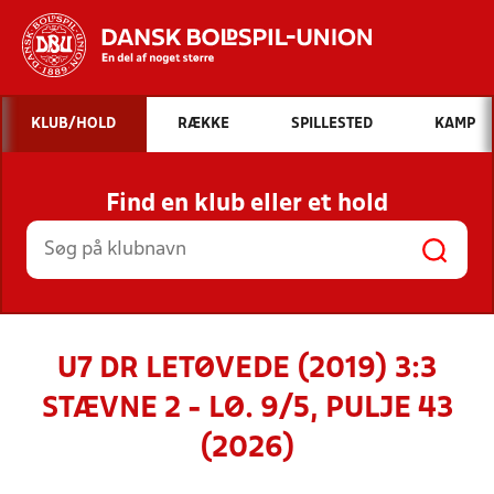
Hvad vil du søge efter?
KLUB/HOLD
RÆKKE
SPILLESTED
KAMP
INDHOLD OG NYHEDER
Find en klub eller et hold
STILLINGER, RESULTATER, KLUBBER OG
HOLD
U7 DR LETØVEDE (2019) 3:3
STÆVNE 2 - LØ. 9/5, PULJE 43
(2026)