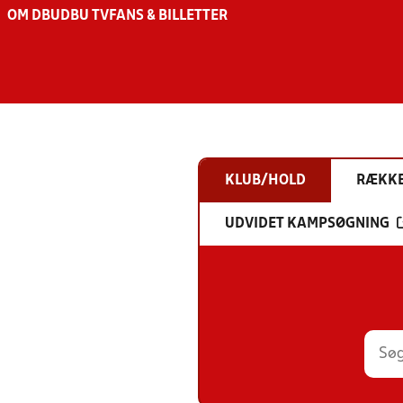
OM DBU
DBU TV
FANS & BILLETTER
KLUB/HOLD
RÆKK
UDVIDET KAMPSØGNING