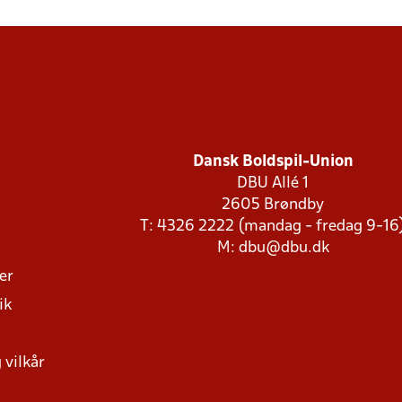
Dansk Boldspil-Union
DBU Allé 1
2605 Brøndby
T: 4326 2222 (mandag - fredag 9-16
M:
dbu@dbu.dk
ger
ik
 vilkår