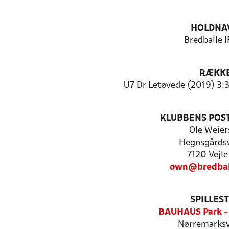
HOLDNA
Bredballe I
RÆKK
U7 Dr Letøvede (2019) 3:3
KLUBBENS POS
Ole Weier
Hegnsgårdsv
7120 Vejle
own@bredball
SPILLES
BAUHAUS Park -
Nørremarksv