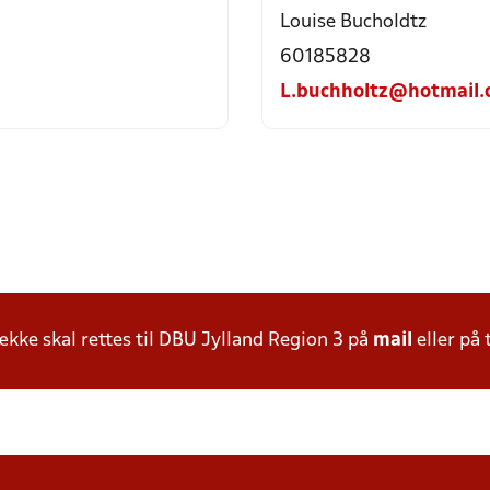
Louise Bucholdtz
60185828
L.buchholtz@hotmail
ke skal rettes til DBU Jylland Region 3 på
mail
eller på 