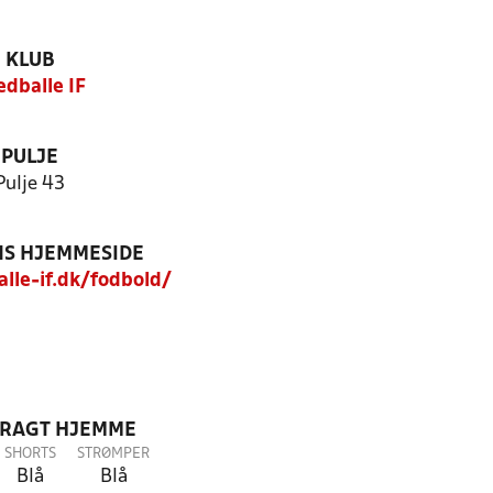
KLUB
edballe IF
PULJE
Pulje 43
S HJEMMESIDE
le-if.dk/fodbold/
DRAGT HJEMME
SHORTS
STRØMPER
Blå
Blå