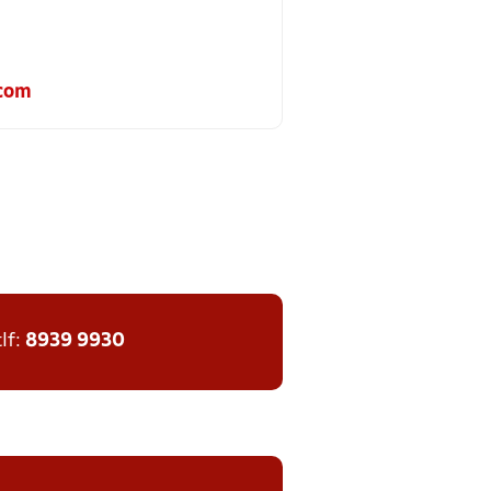
.com
tlf:
8939 9930