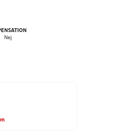
PENSATION
Nej
om