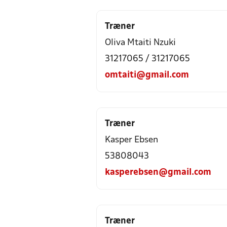
Træner
Oliva Mtaiti Nzuki
31217065 / 31217065
omtaiti@gmail.com
Træner
Kasper Ebsen
53808043
kasperebsen@gmail.com
Træner