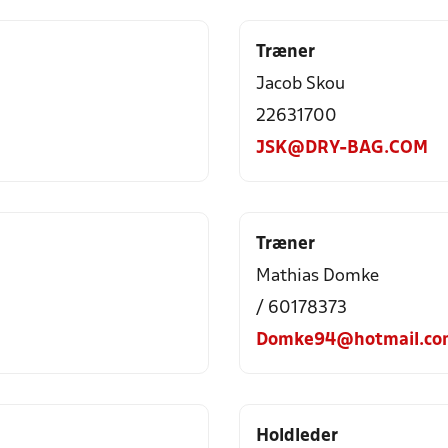
Træner
Jacob Skou
22631700
JSK@DRY-BAG.COM
Træner
Mathias Domke
/ 60178373
Domke94@hotmail.co
Holdleder