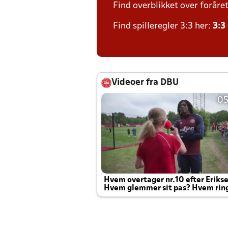
Find overblikket over foråre
Find spilleregler 3:3 her:
3:3
Videoer fra DBU
05
Hvem overtager nr.10 efter Eriks
Hvem glemmer sit pas? Hvem rin
Joachim altid til efter kampe?