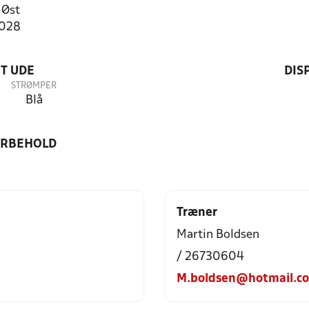
 Øst
5028
T UDE
DIS
STRØMPER
Blå
ORBEHOLD
Træner
Martin Boldsen
/ 26730604
M.boldsen@hotmail.c