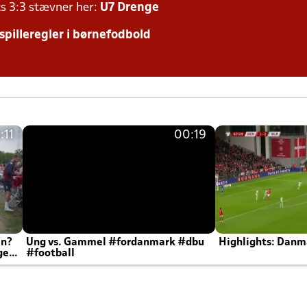
ts 3:3 stævner her:
U7 Drenge
 spilleregler i børnefodbold
:11
00:19
en?
Ung vs. Gammel #fordanmark #dbu
Highlights: Danma
ger
#football