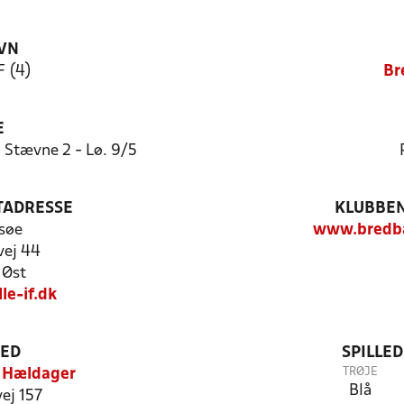
VN
F (4)
Br
E
 Stævne 2 - Lø. 9/5
TADRESSE
KLUBBEN
søe
www.bredbal
ej 44
 Øst
e-if.dk
TED
SPILLE
TRØJE
 Hældager
Blå
ej 157