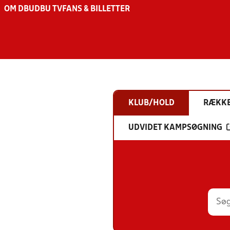
OM DBU
DBU TV
FANS & BILLETTER
KLUB/HOLD
RÆKK
UDVIDET KAMPSØGNING