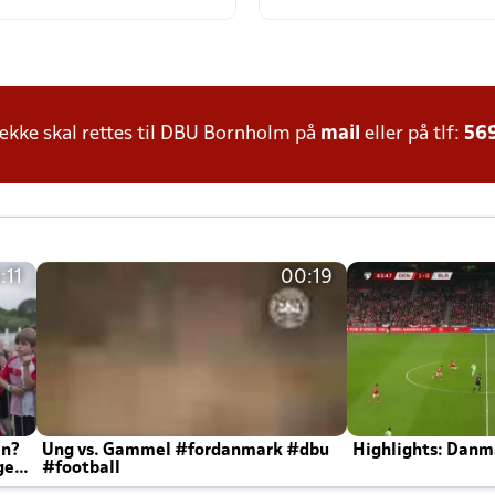
kke skal rettes til DBU Bornholm på
mail
eller på tlf:
56
:11
00:19
en?
Ung vs. Gammel #fordanmark #dbu
Highlights: Danma
ger
#football