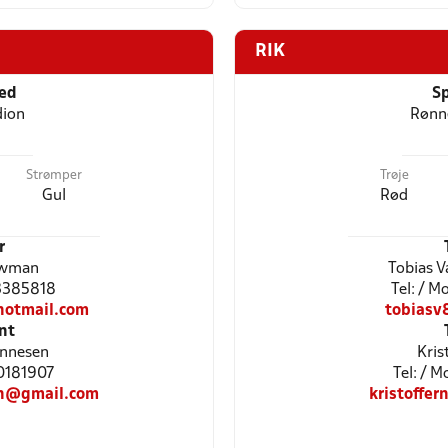
RIK
ted
Sp
dion
Rønne
Strømper
Trøje
Gul
Rød
r
owman
Tobias V
53385818
Tel: / 
otmail.com
tobiasv
nt
annesen
Kris
30181907
Tel: / 
en@gmail.com
kristoffe