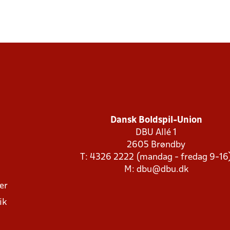
Dansk Boldspil-Union
DBU Allé 1
2605 Brøndby
T: 4326 2222 (mandag - fredag 9-16
M:
dbu@dbu.dk
ger
ik