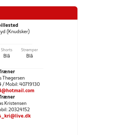
illested
yd (Knudsker)
Shorts
Strømper
Blå
Blå
Træner
s Thøgersen
4 / Mobil: 40719130
84@hotmail.com
Træner
s Kristensen
Mobil: 20324152
s_kri@live.dk