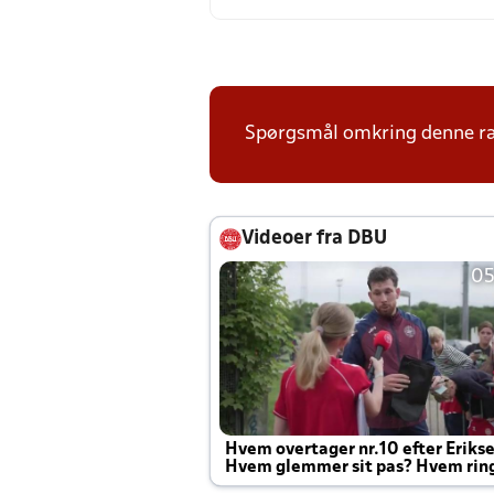
Spørgsmål omkring denne ræ
Videoer fra DBU
05
Hvem overtager nr.10 efter Eriks
Hvem glemmer sit pas? Hvem rin
Joachim altid til efter kampe?