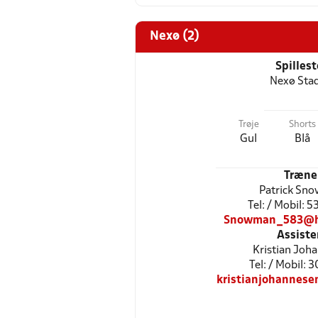
Nexø (2)
Spilles
Nexø Sta
Trøje
Shorts
Gul
Blå
Træne
Patrick Sn
Tel: / Mobil: 
Snowman_583@h
Assiste
Kristian Joh
Tel: / Mobil: 
kristianjohannes