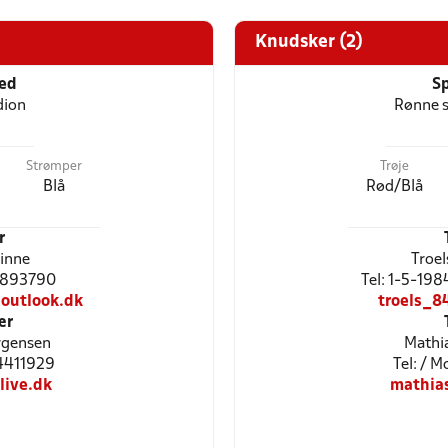
Knudsker (2)
ted
Sp
dion
Rønne s
Strømper
Trøje
Blå
Rød/Blå
r
Finne
Troel
51893790
Tel: 1-5-198
@outlook.dk
troels_
ær
rgensen
Mathia
24411929
Tel: / 
live.dk
mathia