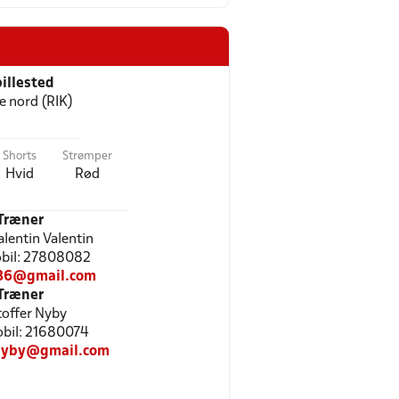
illested
 nord (RIK)
Shorts
Strømper
Hvid
Rød
Træner
alentin Valentin
Mobil: 27808082
86@gmail.com
Træner
toffer Nyby
Mobil: 21680074
rnyby@gmail.com