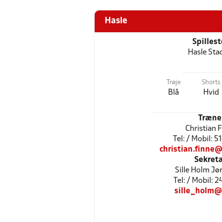
Hasle
Spilles
Hasle Sta
Trøje
Shorts
Blå
Hvid
Træne
Christian 
Tel: / Mobil: 
christian.finne
Sekret
Sille Holm Jø
Tel: / Mobil: 
sille_holm@