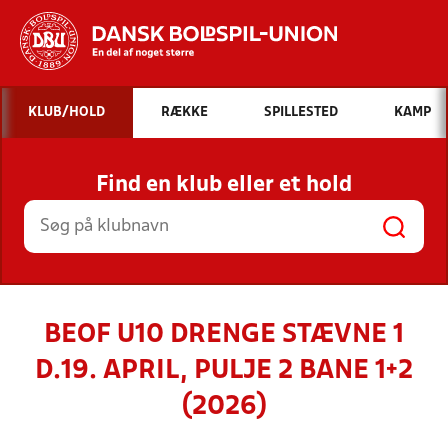
Hvad vil du søge efter?
KLUB/HOLD
RÆKKE
SPILLESTED
KAMP
INDHOLD OG NYHEDER
Find en klub eller et hold
STILLINGER, RESULTATER, KLUBBER OG
HOLD
BEOF U10 DRENGE STÆVNE 1
D.19. APRIL, PULJE 2 BANE 1+2
(2026)