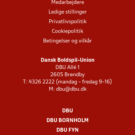
Medarbejdere
Ledige stillinger
Privatlivspolitik
Cookiepolitik
Betingelser og vilkår
Dansk Boldspil-Union
DBU Allé 1
2605 Brøndby
T: 4326 2222 (mandag - fredag 9-16)
M:
dbu@dbu.dk
DBU
DBU BORNHOLM
DBU FYN