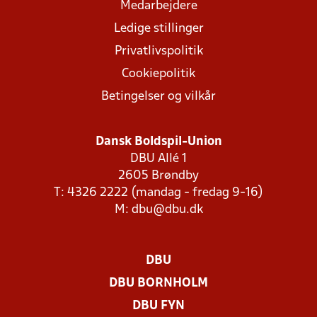
Medarbejdere
Ledige stillinger
Privatlivspolitik
Cookiepolitik
Betingelser og vilkår
Dansk Boldspil-Union
DBU Allé 1
2605 Brøndby
T: 4326 2222 (mandag - fredag 9-16)
M:
dbu@dbu.dk
DBU
DBU BORNHOLM
DBU FYN