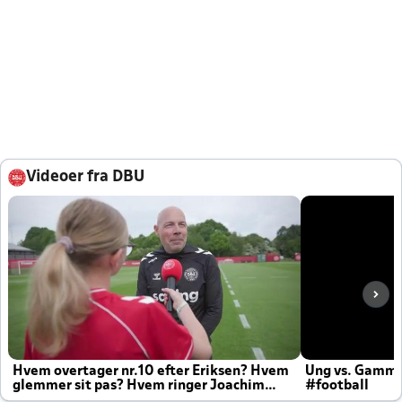
Videoer fra DBU
Hvem overtager nr.10 efter Eriksen? Hvem
Ung vs. Gamm
glemmer sit pas? Hvem ringer Joachim
#football
altid til efter kampe?