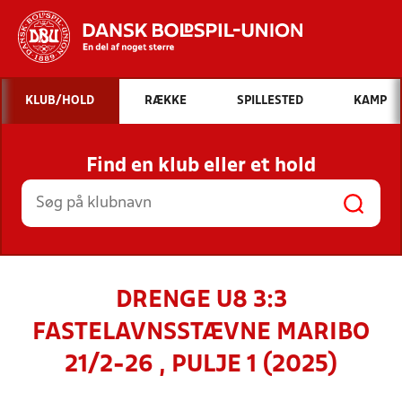
Hvad vil du søge efter?
KLUB/HOLD
RÆKKE
SPILLESTED
KAMP
INDHOLD OG NYHEDER
Find en klub eller et hold
STILLINGER, RESULTATER, KLUBBER OG
HOLD
DRENGE U8 3:3
FASTELAVNSSTÆVNE MARIBO
21/2-26 , PULJE 1 (2025)