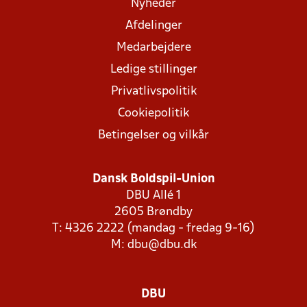
Nyheder
Afdelinger
Medarbejdere
Ledige stillinger
Privatlivspolitik
Cookiepolitik
Betingelser og vilkår
Dansk Boldspil-Union
DBU Allé 1
2605 Brøndby
T: 4326 2222 (mandag - fredag 9-16)
M:
dbu@dbu.dk
DBU