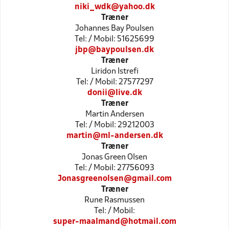
niki_wdk@yahoo.dk
Træner
Johannes Bay Poulsen
Tel: / Mobil: 51625699
jbp@baypoulsen.dk
Træner
Liridon Istrefi
Tel: / Mobil: 27577297
donii@live.dk
Træner
Martin Andersen
Tel: / Mobil: 29212003
martin@ml-andersen.dk
Træner
Jonas Green Olsen
Tel: / Mobil: 27756093
Jonasgreenolsen@gmail.com
Træner
Rune Rasmussen
Tel: / Mobil:
super-maalmand@hotmail.com