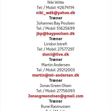
Niki Witte
Tel: / Mobil: 42674114
niki_wdk@yahoo.dk
Træner
Johannes Bay Poulsen
Tel: / Mobil: 51625699
jbp@baypoulsen.dk
Træner
Liridon Istrefi
Tel: / Mobil: 27577297
donii@live.dk
Træner
Martin Andersen
Tel: / Mobil: 29212003
martin@ml-andersen.dk
Træner
Jonas Green Olsen
Tel: / Mobil: 27756093
Jonasgreenolsen@gmail.com
Træner
Rune Rasmussen