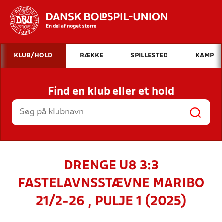
Hvad vil du søge efter?
KLUB/HOLD
RÆKKE
SPILLESTED
KAMP
INDHOLD OG NYHEDER
Find en klub eller et hold
STILLINGER, RESULTATER, KLUBBER OG
HOLD
DRENGE U8 3:3
FASTELAVNSSTÆVNE MARIBO
21/2-26 , PULJE 1 (2025)