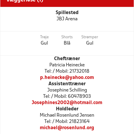
Væggerløse (1)
Spillested
JBJ Arena
Trøje
Shorts
Strømper
Gul
Blå
Gul
Cheftræner
Patricia Heinecke
Tel: / Mobil: 21732018
p.heinecke@yahoo.com
Assistenttræner
Josephine Schilling
Tel: / Mobil: 60478903
Josephines2002@hotmail.com
Holdleder
Michael Rosenlund Jensen
Tel: / Mobil: 21823164
michael@rosenlund.org