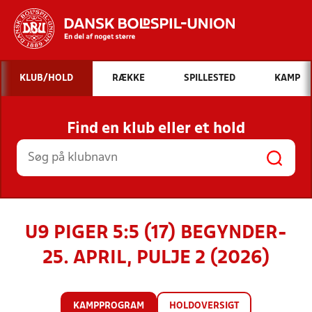
Hvad vil du søge efter?
KLUB/HOLD
RÆKKE
SPILLESTED
KAMP
INDHOLD OG NYHEDER
Find en klub eller et hold
STILLINGER, RESULTATER, KLUBBER OG
HOLD
U9 PIGER 5:5 (17) BEGYNDER-
25. APRIL, PULJE 2 (2026)
KAMPPROGRAM
HOLDOVERSIGT