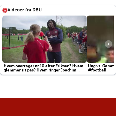
Videoer fra DBU
Hvem overtager nr.10 efter Eriksen? Hvem
Ung vs. Gamm
glemmer sit pas? Hvem ringer Joachim
#football
altid til efter kampe?