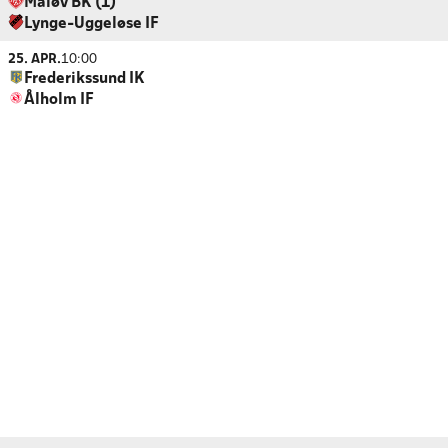
Måløv BK (1)
Lynge-Uggeløse IF
25. APR.
10:00
Frederikssund IK
Ålholm IF