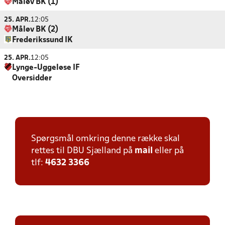
Måløv BK (1)
25. APR.
12:05
Måløv BK (2)
Frederikssund IK
25. APR.
12:05
Lynge-Uggeløse IF
Oversidder
Spørgsmål omkring denne række skal
rettes til DBU Sjælland på
mail
eller på
tlf:
4632 3366