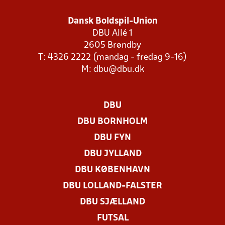
Dansk Boldspil-Union
DBU Allé 1
2605 Brøndby
T: 4326 2222 (mandag - fredag 9-16)
M:
dbu@dbu.dk
DBU
DBU BORNHOLM
DBU FYN
DBU JYLLAND
DBU KØBENHAVN
DBU LOLLAND-FALSTER
DBU SJÆLLAND
FUTSAL