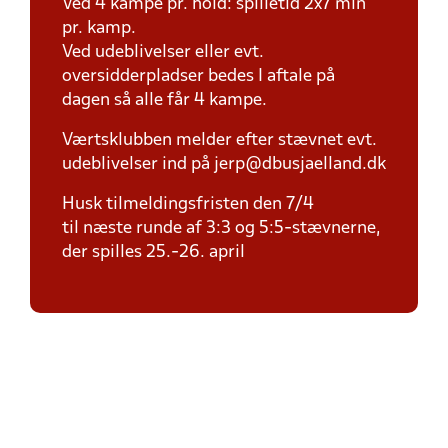
Ved 4 kampe pr. hold: spilletid 2x7 min
pr. kamp.
Ved udeblivelser eller evt.
oversidderpladser bedes I aftale på
dagen så alle får 4 kampe.
Værtsklubben melder efter stævnet evt.
udeblivelser ind på jerp@dbusjaelland.dk
Husk tilmeldingsfristen den 7/4
til næste runde af 3:3 og 5:5-stævnerne,
der spilles 25.-26. april