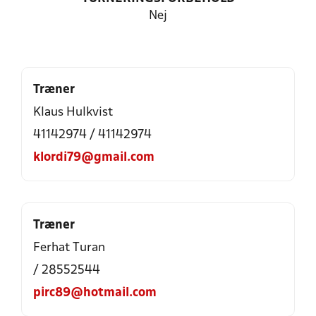
Nej
Træner
Klaus Hulkvist
41142974 / 41142974
klordi79@gmail.com
Træner
Ferhat Turan
/ 28552544
pirc89@hotmail.com