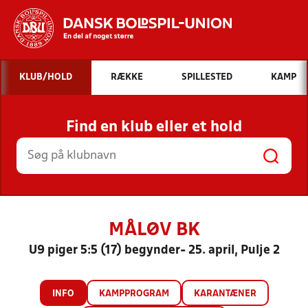
Hvad vil du søge efter?
KLUB/HOLD
RÆKKE
SPILLESTED
KAMP
INDHOLD OG NYHEDER
Find en klub eller et hold
STILLINGER, RESULTATER, KLUBBER OG
HOLD
MÅLØV BK
U9 piger 5:5 (17) begynder- 25. april, Pulje 2
INFO
KAMPPROGRAM
KARANTÆNER